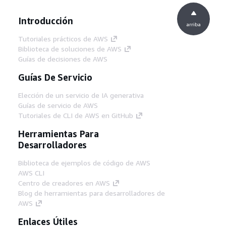
Introducción
arriba
Tutoriales prácticos de AWS
Biblioteca de soluciones de AWS
Guías de decisiones de AWS
Guías De Servicio
Elección de un servicio de IA generativa
Guías de servicio de AWS
Tutoriales de CLI de AWS en GitHub
Herramientas Para
Desarrolladores
Biblioteca de ejemplos de código de AWS
AWS CLI
Centro de creadores en AWS
Blog de herramientas para desarrolladores de
AWS
Enlaces Útiles