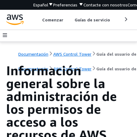
Español
Preferencias
Contacte con nosotros
Come
Comenzar
Guías de servicio
Herrami
Documentación
AWS Control Tower
Guía del usuario de
Información
Documentación
AWS Control Tower
Guía del usuario de
general sobre la
administración de
los permisos de
acceso a los
recursos de AWS