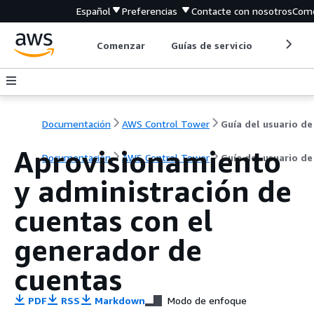
Español
Preferencias
Contacte con nosotros
Come
Comenzar
Guías de servicio
Herrami
Documentación
AWS Control Tower
Guía del usuario de
Aprovisionamiento
Documentación
AWS Control Tower
Guía del usuario de
y administración de
cuentas con el
generador de
cuentas
PDF
RSS
Markdown
Modo de enfoque