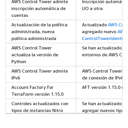
AWS Control Tower admite
Inscripción automáti
inscripción automática de
UO a otra.
cuentas
Actualización de la política
Actualizado
AWS Cont
administrada, nueva
agregado nuevo
AWS
política administrada
ControlTowerIdentit
AWS Control Tower
Se han actualizado v
actualiza la versión de
entornos de AWS Con
Python
AWS Control Tower admite
AWS Control Tower ag
IPv6
de conexión de IPv6.
Account Factory for
AFT versión 1.15.0 est
Terraform versión 1.15.0
Controles actualizados con
Se han actualizado oc
tipos de instancias Nitro
agregar nuevos tipos 
AWS Control Tower
AWS Control Tower ag
disponible en Asia-Pacífico
Pacífico (Taipéi).