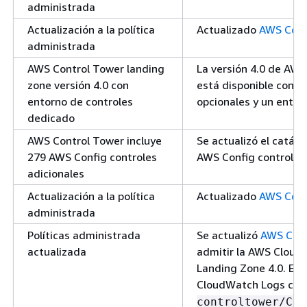
administrada
Actualización a la política
Actualizado
AWS Cont
administrada
AWS Control Tower landing
La versión 4.0 de AWS
zone versión 4.0 con
está disponible con i
entorno de controles
opcionales y un entor
dedicado
AWS Control Tower incluye
Se actualizó el catálo
279 AWS Config controles
AWS Config controles 
adicionales
Actualización a la política
Actualizado
AWS Cont
administrada
Políticas administrada
Se actualizó
AWS Cont
actualizada
admitir la AWS CloudT
Landing Zone 4.0. El
CloudWatch Logs ca
controltower/Clo