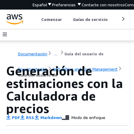
Español
Preferencias
Contacte con nosotros
Come
Comenzar
Guías de servicio
Herrami
Documentación
...
Guía del usuario de
Generación de
Documentación
AWS Billing and Cost Management
Guía del usuario de
estimaciones con la
Calculadora de
precios
PDF
RSS
Markdown
Modo de enfoque