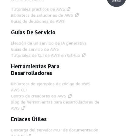
arriba
Tutoriales prácticos de AWS
Biblioteca de soluciones de AWS
Guías de decisiones de AWS
Guías De Servicio
Elección de un servicio de IA generativa
Guías de servicio de AWS
Tutoriales de CLI de AWS en GitHub
Herramientas Para
Desarrolladores
Biblioteca de ejemplos de código de AWS
AWS CLI
Centro de creadores en AWS
Blog de herramientas para desarrolladores de
AWS
Enlaces Útiles
Descarga del servidor MCP de documentación
de AWS