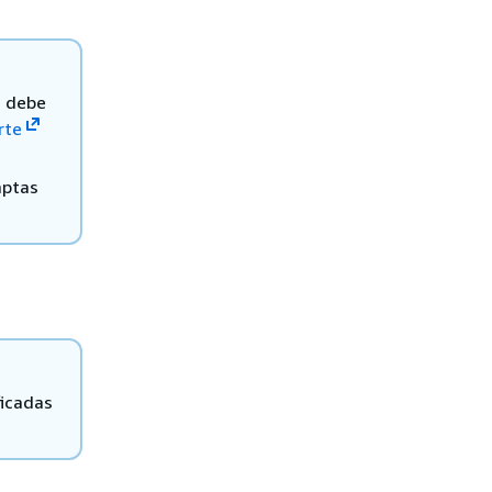
, debe
rte
aptas
ficadas