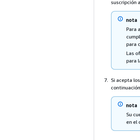
suscripción 
nota
Para 
cumpl
para 
Las o
para 
Si acepta los
continuación
nota
Su cu
en el