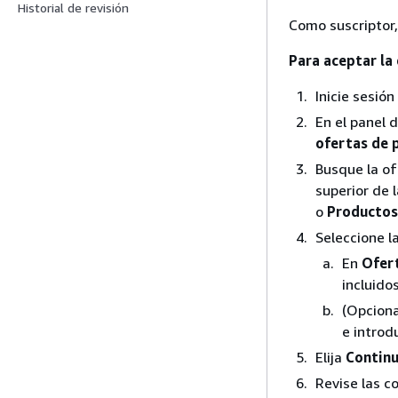
Historial de revisión
Como suscriptor,
Para aceptar la
Inicie sesión
En el panel 
ofertas de 
Busque la of
superior de 
o
Productos
Seleccione l
En
Ofer
incluidos
(Opciona
e introd
Elija
Continu
Revise las c