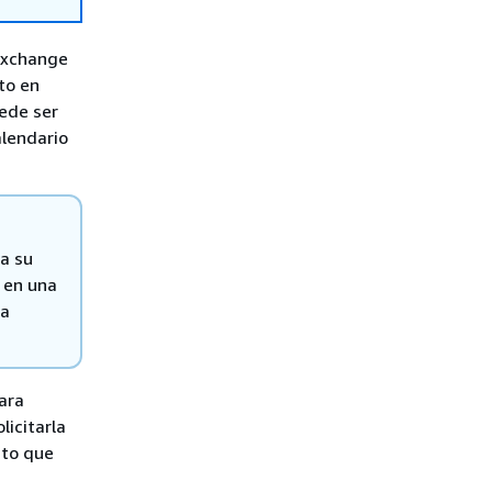
Exchange
to en
uede ser
alendario
ga su
n en una
ta
ara
licitarla
cto que