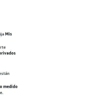
lija
Mis
arte
privados
 están
to medido
e.