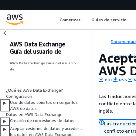
Comenzar
Guías de servicio
Documentaci
AWS Data Exchange
Guía del usuario de
Acept
Documentaci
AWS Data Exchange Guía del usuario
AWS D
de
PDF
RSS
M
¿Qué es AWS Data Exchange?
Las traducciones
Configuración
Uso de datos abiertos en conjuntos
conflicto entre l
AWS de datos
inglés.
Datos en AWS Data Exchange
Creación de concesiones de datos
Las traduccio
Aceptar cesiones de datos y acceder a
conflicto entre
los datos en AWS Data Exchange