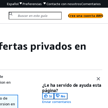
Español
Preferencias
Contacte con nosotros
Comentarios
Cree una cuenta AWS
fertas privados en
de
sion en
¿Le ha servido de ayuda esta
página?
Sí
No
so de
Enviar comentarios
ersion en