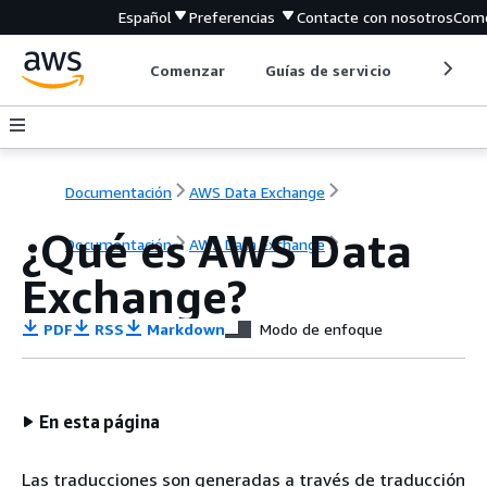
Español
Preferencias
Contacte con nosotros
Come
Comenzar
Guías de servicio
Herrami
Documentación
AWS Data Exchange
¿Qué es AWS Data
Documentación
AWS Data Exchange
Exchange?
PDF
RSS
Markdown
Modo de enfoque
En esta página
Las traducciones son generadas a través de traducción