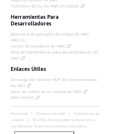
Tutoriales de CLI de AWS en GitHub
Herramientas Para
Desarrolladores
Biblioteca de ejemplos de código de AWS
AWS CLI
Centro de creadores en AWS
Blog de herramientas para desarrolladores de
AWS
Enlaces Útiles
Descarga del servidor MCP de documentación
de AWS
Inicio de sesión en la consola de AWS
AWS re:Post
Privacidad
Términos del sitio
Preferencias de
cookies
© 2026, Amazon Web Services, Inc o
sus afiliados. Todos los derechos reservados.