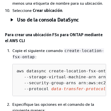
menos una etiqueta de nombre para su ubicación.
Seleccione
Crear ubicación
.
Uso de la consola DataSync
Para crear una ubicación FSx para ONTAP mediante
el AWS CLI
Copie el siguiente comando
create-location-
:
fsx-ontap
aws datasync create-location-fsx-ontap 
   --storage-virtual-machine-arn arn:a
   --security-group-arns arn:aws:ec2:
r
   --protocol 
data-transfer-protocol
=
{
Especifique las opciones en el comando de la
siguiente manera: