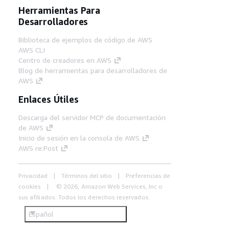
Herramientas Para
Desarrolladores
Biblioteca de ejemplos de código de AWS
AWS CLI
Centro de creadores en AWS
Blog de herramientas para desarrolladores de
AWS
Enlaces Útiles
Descarga del servidor MCP de documentación
de AWS
Inicio de sesión en la consola de AWS
AWS re:Post
Privacidad
Términos del sitio
Preferencias de
cookies
© 2026, Amazon Web Services, Inc o
sus afiliados. Todos los derechos reservados.
Español