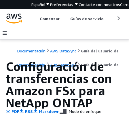
Español
Preferencias
Contacte con nosotros
Come
Comenzar
Guías de servicio
Herrami
Documentación
AWS DataSync
Guía del usuario de
Configuración de
Documentación
AWS DataSync
Guía del usuario de
transferencias con
Amazon FSx para
NetApp ONTAP
PDF
RSS
Markdown
Modo de enfoque