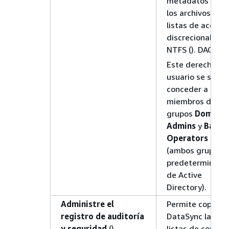
metadatos de
los archivos y la
listas de acceso
discrecional de
NTFS (). DACLs
Este derecho de
usuario se suele
conceder a los
miembros de los
grupos
Domain
Admins
y
Backu
Operators
(ambos grupos
predeterminado
de Active
Directory).
Administre el
Permite copiar
registro de auditoría
DataSync las
y seguridad
()
listas de control