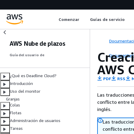
Comenzar
Guías de servicio
Documentaci
AWS Nube de plazos
Creac
Documentaci
Guía del usuario de
AWS C
¿Qué es Deadline Cloud?
PDF
RSS
M
Introducción
Uso del monitor
Las traducciones
Granjas
conflicto entre l
Colas
inglés.
Flotas
Administración de usuarios
Las traduccio
Tareas
conflicto entre