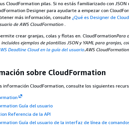
tus CloudFormation pilas. Si no estás familiarizado con JSON
udFormation Designer para ayudarte a empezar con CloudFor
 obtener más información, consulte
¿Qué es Designer de Clou
usuario de AWS CloudFormation
.
ermite crear granjas, colas y flotas en. CloudFormation
Para 
 incluidos ejemplos de plantillas JSON y YAML para granjas, co
WS Deadline Cloud en la guía del usuario
.AWS CloudFormatio
mación sobre CloudFormation
 información CloudFormation, consulte los siguientes recurs
ormation
rmation Guía del usuario
on Referencia de la API
mation Guía del usuario de la interfaz de línea de comando