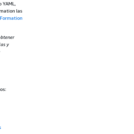
 o YAML,
mation las
dFormation
obtener
las y
n
os:
s