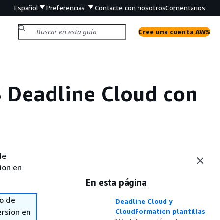
Español
Preferencias
Contacte con nosotros
Comentarios
Cree una cuenta AWS
S Deadline Cloud con
de
sion en
En esta página
so de
Deadline Cloud y
ersion en
CloudFormation plantillas