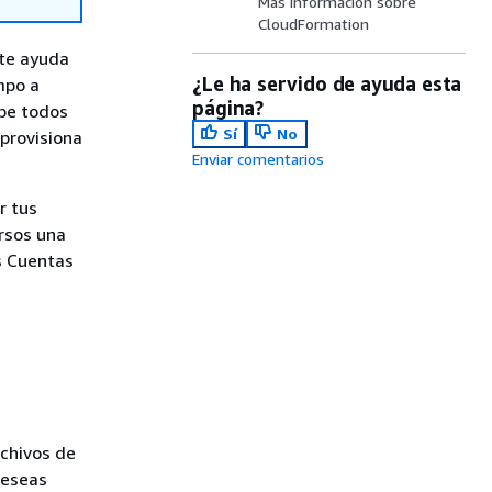
Más información sobre
CloudFormation
 te ayuda
¿Le ha servido de ayuda esta
mpo a
página?
ibe todos
Sí
No
provisiona
Enviar comentarios
r tus
rsos una
as Cuentas
rchivos de
deseas