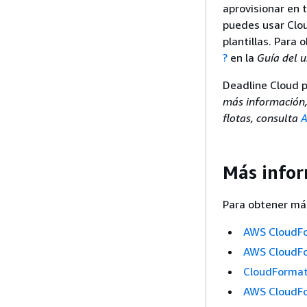
aprovisionar en 
puedes usar Clo
plantillas. Para
?
en la
Guía del 
Deadline Cloud p
más información,
flotas, consulta
A
Más infor
Para obtener más
AWS CloudF
AWS CloudFo
CloudFormati
AWS CloudFor