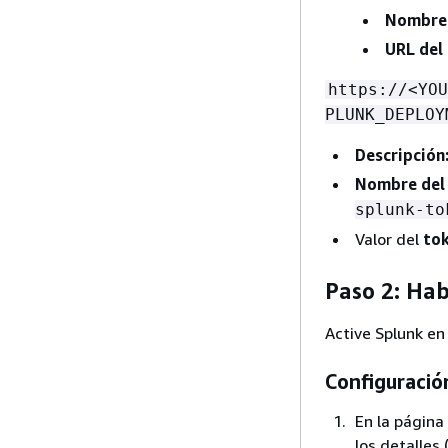
Nombre 
URL del 
https://<YOU
PLUNK_DEPLOY
Descripción:
Nombre del
splunk-to
Valor del
tok
Paso 2: Hab
Active Splunk en
Configuració
En la página
los detalles