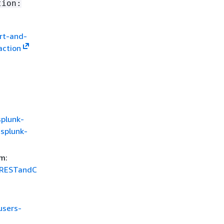
tion:
ert-and-
action
splunk-
splunk-
rm:
/RESTandC
users-