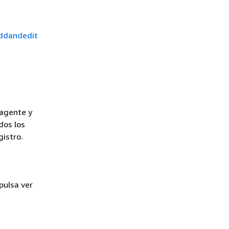
Addandedit
 agente y
dos los
gistro.
pulsa ver