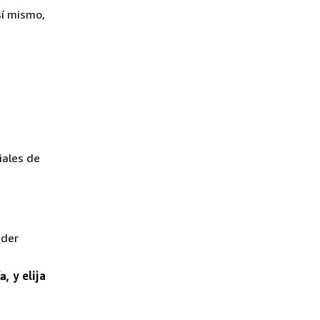
sí mismo,
iales de
eder
ía
, y elija