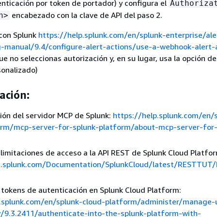
tenticación por token de portador) y configura el
Authoriza
encabezado con la clave de API del paso 2.
n>
con Splunk
https://help.splunk.com/en/splunk-enterprise/al
g-manual/9.4/configure-alert-actions/use-a-webhook-alert-
e no seleccionas autorización y, en su lugar, usa la opción de
onalizado)
ación:
ón del servidor MCP de Splunk:
https://help.splunk.com/en/
orm/mcp-server-for-splunk-platform/about-mcp-server-for-
 limitaciones de acceso a la API REST de Splunk Cloud Platfo
s.splunk.com/Documentation/SplunkCloud/latest/RESTTUT
 tokens de autenticación en Splunk Cloud Platform:
p.splunk.com/en/splunk-cloud-platform/administer/manage-
y/9.3.2411/authenticate-into-the-splunk-platform-with-