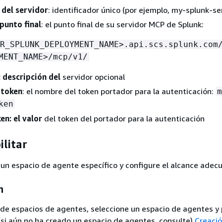
del servidor
: identificador único (por ejemplo, my-splunk-se
punto final
: el punto final de su servidor MCP de Splunk:
R_SPLUNK_DEPLOYMENT_NAME>.api.scs.splunk.com
MENT_NAME>/mcp/v1/
 descripción del
servidor opcional
 token
: el nombre del token portador para la autenticación:
m
ken
en: el valor
del token del portador para la autenticación
ilitar
 un espacio de agente específico y configure el alcance adec
n
 de espacios de agentes, seleccione un espacio de agentes y 
 (si aún no ha creado un espacio de agentes, consulte)
Creació