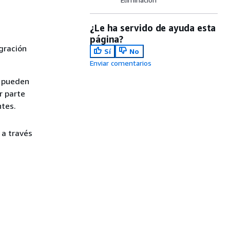
¿Le ha servido de ayuda esta
página?
gración
Sí
No
Enviar comentarios
e pueden
r parte
tes.
 a través