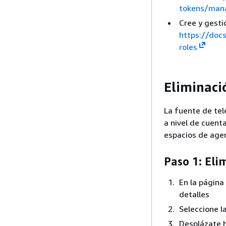
tokens/mana
Cree y gesti
https://doc
roles
Eliminaci
La fuente de tel
a nivel de cuent
espacios de agent
Paso 1: Eli
En la página
detalles
Seleccione 
Desplázate h