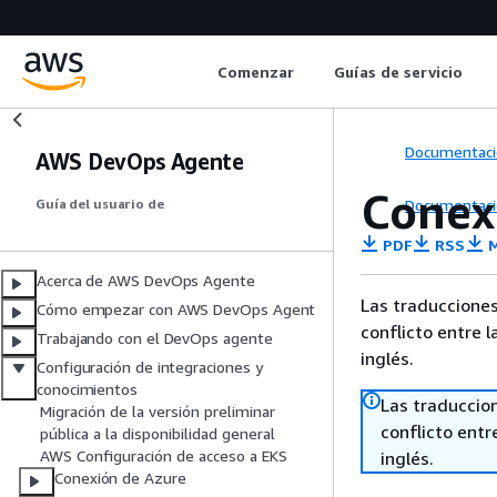
Comenzar
Guías de servicio
Documentaci
AWS DevOps Agente
Conex
Documentaci
Guía del usuario de
PDF
RSS
M
Acerca de AWS DevOps Agente
Las traducciones
Cómo empezar con AWS DevOps Agent
conflicto entre l
Trabajando con el DevOps agente
inglés.
Configuración de integraciones y
conocimientos
Las traduccio
Migración de la versión preliminar
conflicto entre
pública a la disponibilidad general
AWS Configuración de acceso a EKS
inglés.
Conexión de Azure