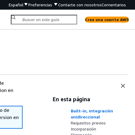
Español
Preferencias
Contacte con nosotros
Comentarios
Cree una cuenta AWS
de
sion en
En esta página
so de
Built-in, integración
ersion en
unidireccional
Requisitos previos
Incorporación
Eliminación