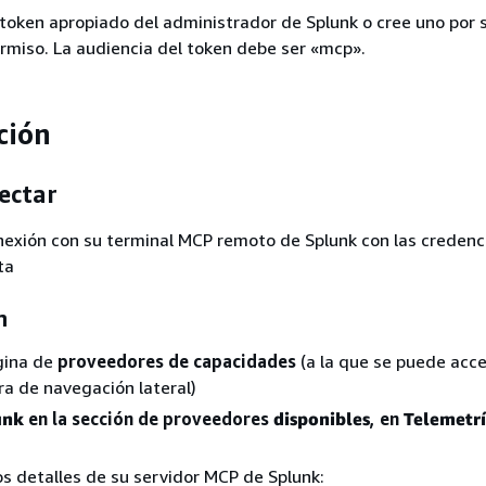
oken apropiado del administrador de Splunk o cree uno por 
permiso. La audiencia del token debe ser «mcp».
ción
ectar
nexión con su terminal MCP remoto de Splunk con las credenc
ta
n
gina de
proveedores de capacidades
(a la que se puede acc
ra de navegación lateral)
unk
en la sección de proveedores
disponibles
, en
Telemetr
os detalles de su servidor MCP de Splunk: