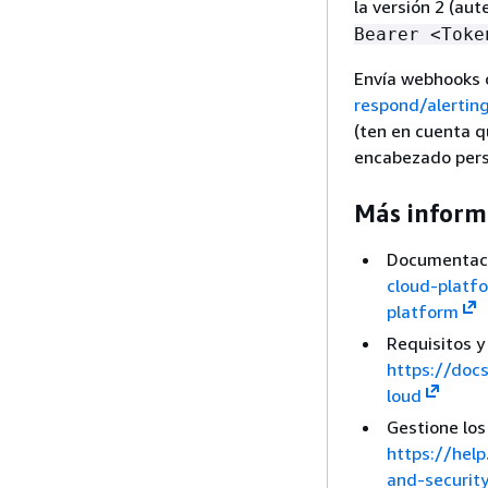
la versión 2 (au
Bearer <Toke
Envía webhooks 
respond/alertin
(ten en cuenta qu
encabezado pers
Más inform
Documentaci
cloud-platf
platform
Requisitos y
https://doc
loud
Gestione los
https://hel
and-securit