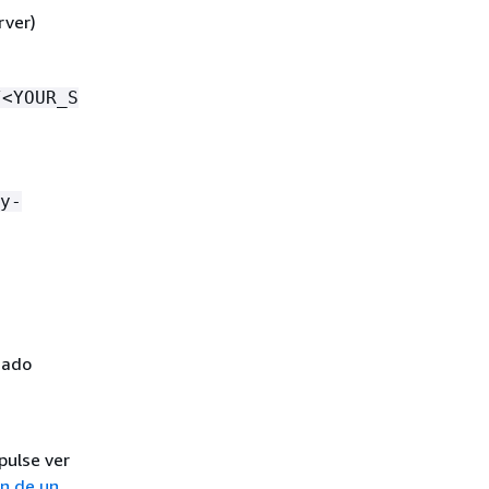
rver)
/<YOUR_S
y-
uado
pulse ver
n de un