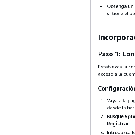
Obtenga un t
si tiene el 
Incorpora
Paso 1: Con
Establezca la co
acceso a la cuen
Configuració
Vaya a la pá
desde la bar
Busque
Spl
Registrar
Introduzca l