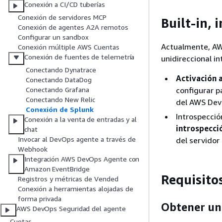
Conexión a CI/CD tuberías
Conexión de servidores MCP
Built-in, 
Conexión de agentes A2A remotos
Configurar un sandbox
Actualmente, AW
Conexión múltiple AWS Cuentas
Conexión de fuentes de telemetría
unidireccional in
Conectando Dynatrace
Activación 
Conectando DataDog
configurar p
Conectando Grafana
Conectando New Relic
del AWS Dev
Conexión de Splunk
Introspecci
Conexión a la venta de entradas y al
introspecci
chat
Invocar al DevOps agente a través de
del servido
Webhook
Integración AWS DevOps Agente con
Amazon EventBridge
Requisito
Registros y métricas de Vended
Conexión a herramientas alojadas de
forma privada
Obtener un
AWS DevOps Seguridad del agente
Cuotas