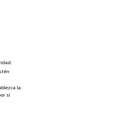
cidad.
stén
ablezca la
or sí