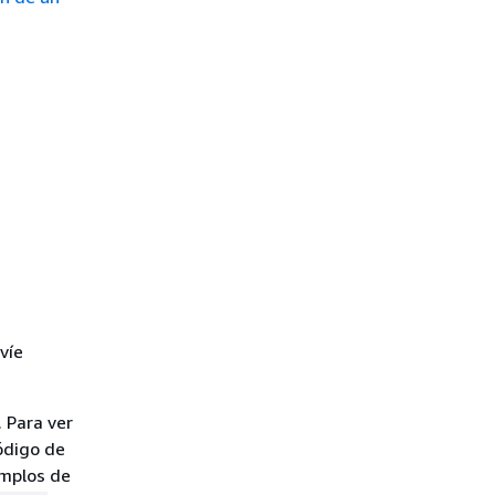
víe
 Para ver
ódigo de
emplos de