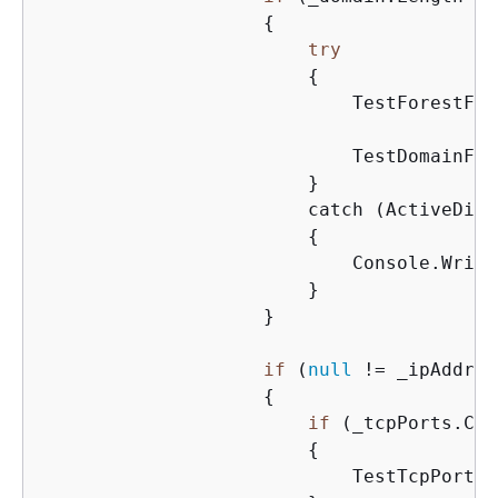
{
try
{
                            TestForestFun
                            TestDomainFun
                        }

                        catch (ActiveDire
{
                            Console.Write
                        }

                    }

if
 (
null
 != _ipAddr)

{
if
 (_tcpPorts.Cou
{
                            TestTcpPorts(