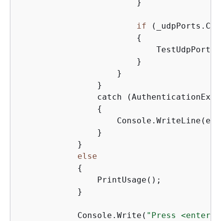
                        }

if
 (_udpPorts.Cou
{
                            TestUdpPorts(
                        }

                    }

                }

                catch (AuthenticationExce
{
                    Console.WriteLine(ex.
                }

            }

else
{
                PrintUsage();

            }

            Console.Write(
"Press <enter> 