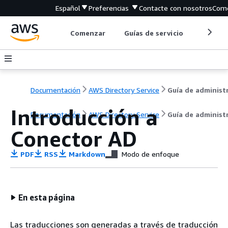
Español
Preferencias
Contacte con nosotros
Come
Comenzar
Guías de servicio
Herrami
Documentación
AWS Directory Service
Introducción a
Documentación
AWS Directory Service
Guía de administ
Conector AD
PDF
RSS
Markdown
Modo de enfoque
En esta página
Las traducciones son generadas a través de traducción