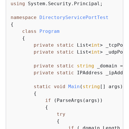
using
 System.Security.Principal;

namespace
DirectoryServicePortTest
{
class
Program
{
private
static
 List<
int
> _tcpPort
private
static
 List<
int
> _udpPort
private
static
string
 _domain = 
"
private
static
 IPAddress _ipAddr 
static
void
Main
(
string
[] args
)
{
if
 (ParseArgs(args))

{
try
{
if
 (_domain.Length > 