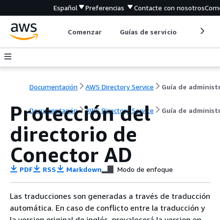
Español
Preferencias
Contacte con nosotros
Come
Comenzar
Guías de servicio
Herrami
Documentación
AWS Directory Service
Protección del
Documentación
AWS Directory Service
Guía de administ
directorio de
Conector AD
PDF
RSS
Markdown
Modo de enfoque
Las traducciones son generadas a través de traducción
automática. En caso de conflicto entre la traducción y
la version original de inglés, prevalecerá la version en