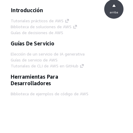
Introducción
arriba
Tutoriales prácticos de AWS
Biblioteca de soluciones de AWS
Guías de decisiones de AWS
Guías De Servicio
Elección de un servicio de IA generativa
Guías de servicio de AWS
Tutoriales de CLI de AWS en GitHub
Herramientas Para
Desarrolladores
Biblioteca de ejemplos de código de AWS
AWS CLI
Centro de creadores en AWS
Blog de herramientas para desarrolladores de
AWS
Enlaces Útiles