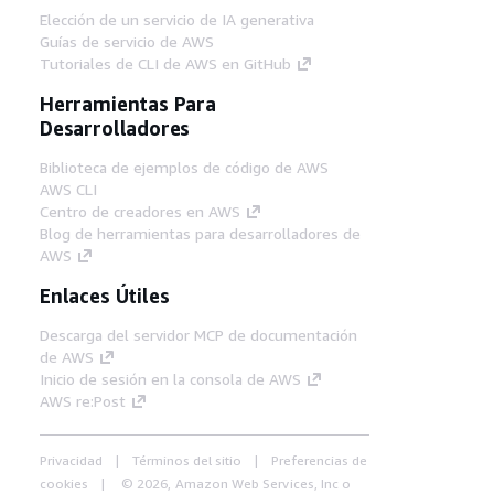
Elección de un servicio de IA generativa
Guías de servicio de AWS
Tutoriales de CLI de AWS en GitHub
Herramientas Para
Desarrolladores
Biblioteca de ejemplos de código de AWS
AWS CLI
Centro de creadores en AWS
Blog de herramientas para desarrolladores de
AWS
Enlaces Útiles
Descarga del servidor MCP de documentación
de AWS
Inicio de sesión en la consola de AWS
AWS re:Post
Privacidad
Términos del sitio
Preferencias de
cookies
© 2026, Amazon Web Services, Inc o