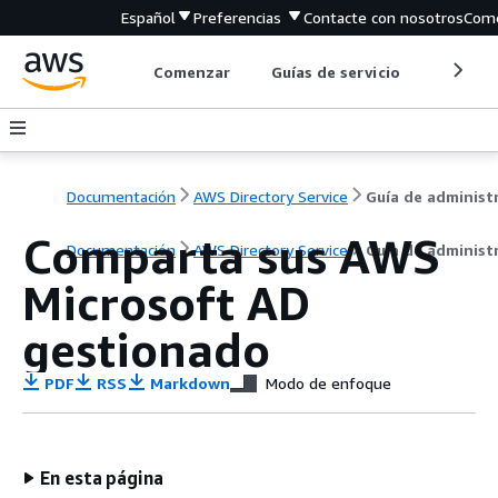
Español
Preferencias
Contacte con nosotros
Come
Comenzar
Guías de servicio
Herrami
Documentación
AWS Directory Service
Comparta sus AWS
Documentación
AWS Directory Service
Guía de administ
Microsoft AD
gestionado
PDF
RSS
Markdown
Modo de enfoque
En esta página