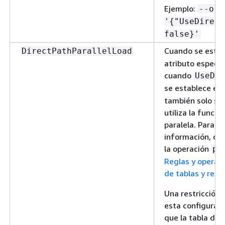
Ejemplo:
--ora
'
{
"UseDirect
false}'
Cuando se esta
DirectPathParallelLoad
atributo especif
cuando
UseDir
se establece en
también solo se 
utiliza la func
paralela. Para 
información, con
la operación
pa
Reglas y operac
de tablas y reco
Una restricción 
esta configuraci
que la tabla de 