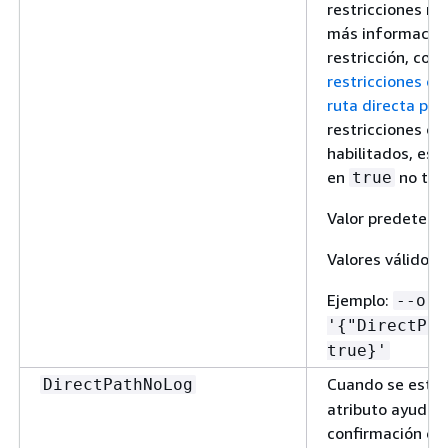
restricciones ni
más información
restricción, con
restricciones d
ruta directa par
restricciones o 
habilitados, est
en
no tie
true
Valor predeterm
Valores válidos:
Ejemplo:
--ora
'
{
"DirectPat
true}'
Cuando se esta
DirectPathNoLog
atributo ayuda 
confirmación en