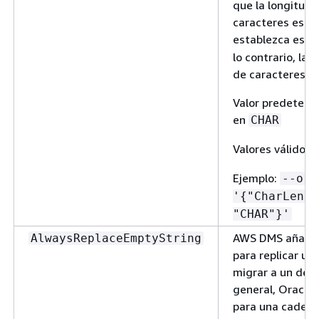
que la longitud 
caracteres está 
establezca este
lo contrario, la 
de caracteres es
Valor predeterm
en
CHAR
Valores válidos:
Ejemplo:
--ora
'
{
"CharLengt
"CHAR"}'
AWS DMS añade u
AlwaysReplaceEmptyString
para replicar un
migrar a un dest
general, Oracle 
para una cadena 