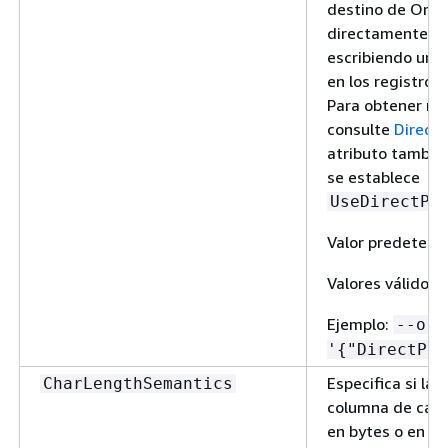
destino de Orac
directamente en 
escribiendo un 
en los registros
Para obtener má
consulte
Direct
atributo también
se establece
UseDirectPa
Valor predeterm
Valores válidos:
Ejemplo:
--ora
'
{
"DirectPat
Especifica si la 
CharLengthSemantics
columna de cara
en bytes o en ca