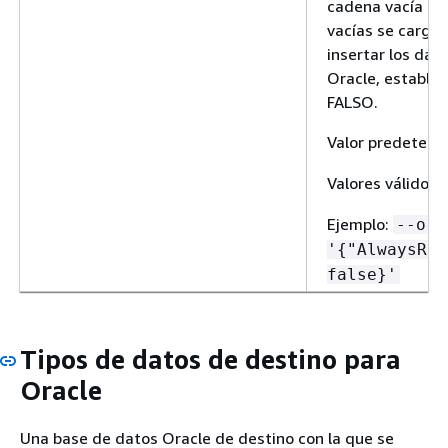
cadena vacía en
vacías se carga
insertar los da
Oracle, establez
FALSO.
Valor predeterm
Valores válidos:
Ejemplo:
--ora
'
{
"AlwaysRep
false}'
Tipos de datos de destino para
Oracle
Una base de datos Oracle de destino con la que se