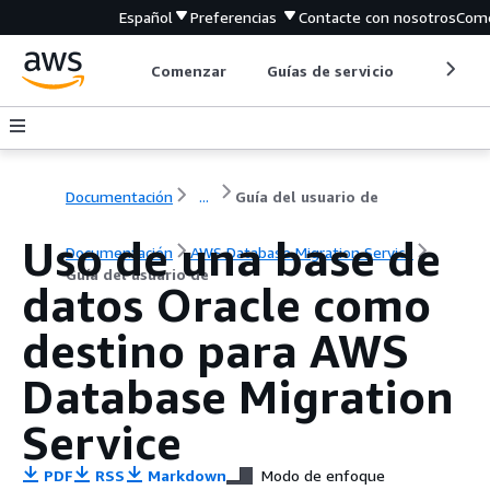
Español
Preferencias
Contacte con nosotros
Come
Comenzar
Guías de servicio
Herrami
Documentación
...
Guía del usuario de
Uso de una base de
Documentación
AWS Database Migration Service
Guía del usuario de
datos Oracle como
destino para AWS
Database Migration
Service
PDF
RSS
Markdown
Modo de enfoque