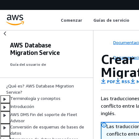
Comenzar
Guías de servicio
Documentaci
AWS Database
Migration Service
Crear
Documentaci
Guía del usuario de
Migra
PDF
RSS
M
¿Qué es? AWS Database Migration
Service?
Las traducciones
Terminología y conceptos
conflicto entre l
Introducción
inglés.
AWS DMS Fin del soporte de Fleet
Advisor
Las traduccio
Conversión de esquemas de bases de
datos
conflicto entre