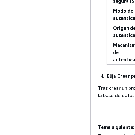
segura (S
Modo de
autentic
Origen d
autentic
Mecanis
de
autentic
Elija
Crear p
Tras crear un pr
la base de dato
Tema siguiente: