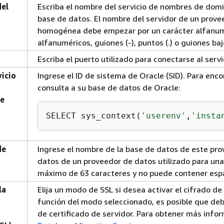
el
Escriba el nombre del servicio de nombres de domini
base de datos. El nombre del servidor de un provee
homogénea debe empezar por un carácter alfanumé
alfanuméricos, guiones (-), puntos (.) o guiones bajo
Escriba el puerto utilizado para conectarse al serv
vicio
Ingrese el ID de sistema de Oracle (SID). Para encon
consulta a su base de datos de Oracle:
e
SELECT sys_context(
'userenv'
,
'insta
de
Ingrese el nombre de la base de datos de este pro
datos de un proveedor de datos utilizado para un
máximo de 63 caracteres y no puede contener esp
la
Elija un modo de SSL si desea activar el cifrado d
función del modo seleccionado, es posible que deb
de certificado de servidor. Para obtener más info