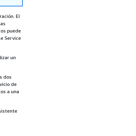
ación. El
las
tos puede
e Service
izar un
s dos
vicio de
tos a una
sistente