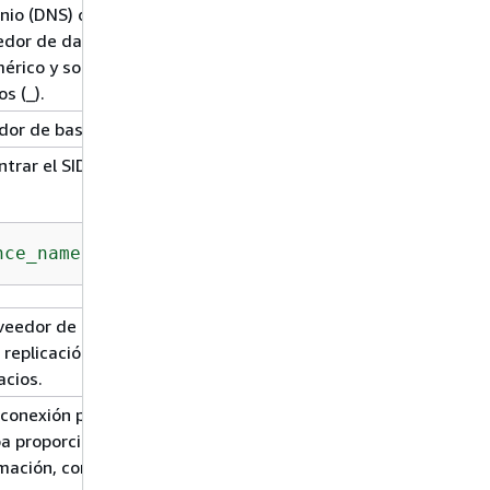
o (DNS) o la dirección IP del servidor de la
dor de datos utilizado para una replicación
rico y solo puede contener caracteres
s (_).
idor de base de datos.
trar el SID de Oracle, envíe la siguiente
nce_name'
) 
AS
 SID 
FROM
 dual;
veedor de datos. El nombre de la base de
a replicación homogénea puede tener un
acios.
e conexión para este proveedor de datos. En
a proporcionar información de certificado y
rmación, consulte
Uso de SSL con AWS