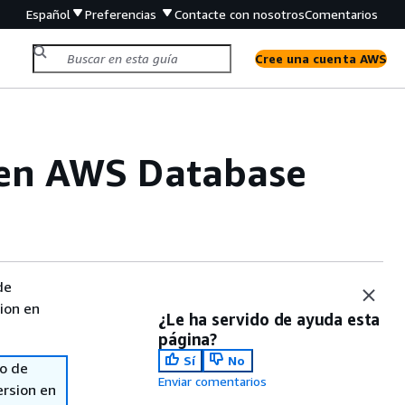
Español
Preferencias
Contacte con nosotros
Comentarios
Cree una cuenta AWS
 en AWS Database
de
sion en
¿Le ha servido de ayuda esta
página?
Sí
No
so de
Enviar comentarios
ersion en