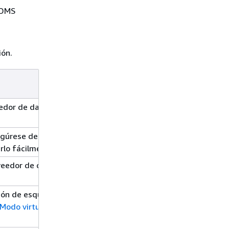
 DMS
ión.
oveedor de datos manualmente o si desea usar
gúrese de usar un nombre único para el
rlo fácilmente.
oveedor de datos.
rsión de esquemas sin conectarse a una base
Modo virtual para origen y destino virtual