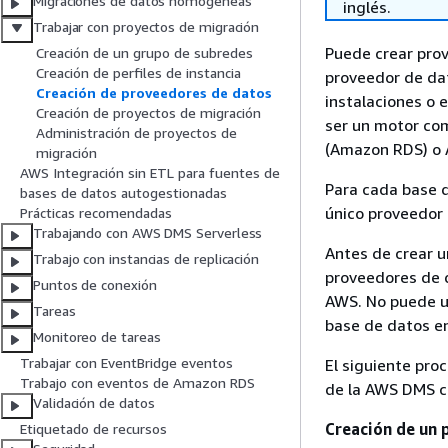
Migraciones de datos homogéneas
inglés.
Trabajar con proyectos de migración
Puede crear prov
Creación de un grupo de subredes
Creación de perfiles de instancia
proveedor de da
Creación de proveedores de datos
instalaciones o
Creación de proyectos de migración
ser un motor co
Administración de proyectos de
(Amazon RDS) o 
migración
AWS Integración sin ETL para fuentes de
Para cada base d
bases de datos autogestionadas
único proveedor 
Prácticas recomendadas
Trabajando con AWS DMS Serverless
Antes de crear 
Trabajo con instancias de replicación
proveedores de d
Puntos de conexión
AWS. No puede ut
Tareas
base de datos en
Monitoreo de tareas
Trabajar con EventBridge eventos
El siguiente pro
Trabajo con eventos de Amazon RDS
de la AWS DMS c
Validación de datos
Creación de un 
Etiquetado de recursos