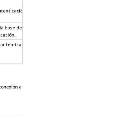
utenticación que AWS DMS utiliza para
 la base de datos MongoDB que se va a usar
icación.
 autenticación que MongoDB utiliza para
conexión a