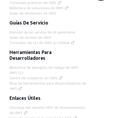
Tutoriales prácticos de AWS
Biblioteca de soluciones de AWS
Guías de decisiones de AWS
Guías De Servicio
Elección de un servicio de IA generativa
Guías de servicio de AWS
Tutoriales de CLI de AWS en GitHub
Herramientas Para
Desarrolladores
Biblioteca de ejemplos de código de AWS
AWS CLI
Centro de creadores en AWS
Blog de herramientas para desarrolladores de
AWS
Enlaces Útiles
Descarga del servidor MCP de documentación
de AWS
Inicio de sesión en la consola de AWS