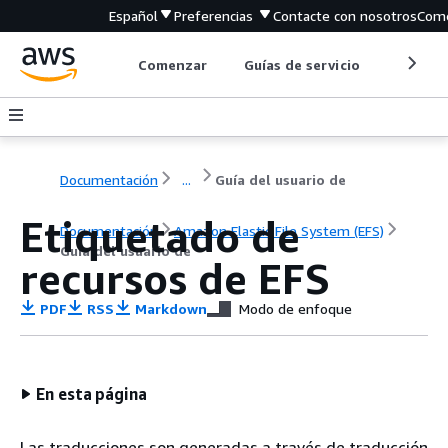
Español
Preferencias
Contacte con nosotros
Come
Comenzar
Guías de servicio
Herrami
Documentación
...
Guía del usuario de
Etiquetado de
Documentación
Amazon Elastic File System (EFS)
Guía del usuario de
recursos de EFS
PDF
RSS
Markdown
Modo de enfoque
En esta página
Las traducciones son generadas a través de traducción