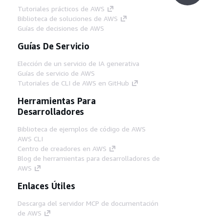
Tutoriales prácticos de AWS
Biblioteca de soluciones de AWS
Guías de decisiones de AWS
Guías De Servicio
Elección de un servicio de IA generativa
Guías de servicio de AWS
Tutoriales de CLI de AWS en GitHub
Herramientas Para
Desarrolladores
Biblioteca de ejemplos de código de AWS
AWS CLI
Centro de creadores en AWS
Blog de herramientas para desarrolladores de
AWS
Enlaces Útiles
Descarga del servidor MCP de documentación
de AWS