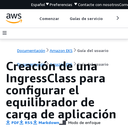
Español
Preferencias
Contacte con nosotros
Come
Comenzar
Guías de servicio
Herrami
Documentación
Amazon EKS
Guía del usuario
Creación de una
Documentación
Amazon EKS
Guía del usuario
IngressClass para
configurar el
equilibrador de
carga de aplicación
PDF
RSS
Markdown
Modo de enfoque