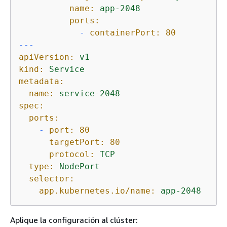
name:
app-2048
ports:
-
containerPort:
80
---
apiVersion:
v1
kind:
Service
metadata:
name:
service-2048
spec:
ports:
-
port:
80
targetPort:
80
protocol:
TCP
type:
NodePort
selector:
app.kubernetes.io/name:
app-2048
Aplique la configuración al clúster: