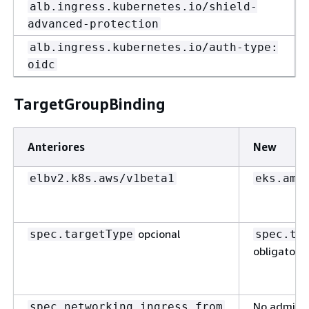
alb.ingress.kubernetes.io/shield-
advanced-protection
alb.ingress.kubernetes.io/auth-type:
oidc
TargetGroupBinding
Anteriores
New
elbv2.k8s.aws/v1beta1
eks.ama
opcional
spec.targetType
spec.ta
obligatorio
No admiti
spec.networking.ingress.from