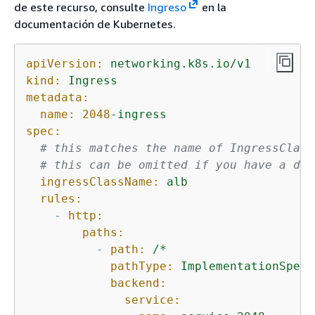
de este recurso, consulte
Ingreso
en la
documentación de Kubernetes.
apiVersion:
networking.k8s.io/v1
kind:
Ingress
metadata:
name:
2048
-ingress
spec:
# this matches the name of IngressClass
# this can be omitted if you have a def
ingressClassName:
alb
rules:
-
http:
paths:
-
path:
/*
pathType:
ImplementationSpeci
backend:
service: