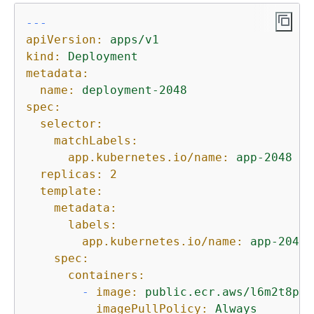
---
apiVersion:
apps/v1
kind:
Deployment
metadata:
name:
deployment-2048
spec:
selector:
matchLabels:
app.kubernetes.io/name:
app-2048
replicas:
2
template:
metadata:
labels:
app.kubernetes.io/name:
app-2048
spec:
containers:
-
image:
public.ecr.aws/l6m2t8p7/
imagePullPolicy:
Always