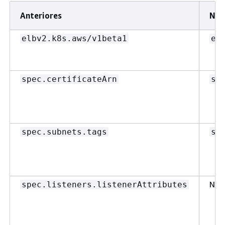
Anteriores
Ne
elbv2.k8s.aws/v1beta1
ek
spec.certificateArn
sp
spec.subnets.tags
sp
No 
spec.listeners.listenerAttributes