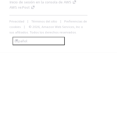
Inicio de sesión en la consola de AWS
AWS re:Post
Privacidad
Términos del sitio
Preferencias de
cookies
© 2026, Amazon Web Services, Inc o
sus afiliados. Todos los derechos reservados.
Español