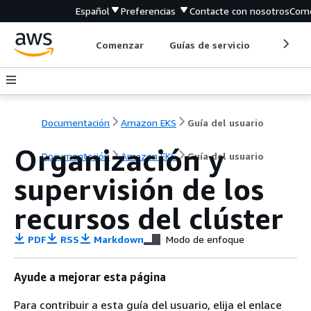
Español
Preferencias
Contacte con nosotros
Come
Comenzar
Guías de servicio
Herrami
Documentación
Amazon EKS
Guía del usuario
Organización y
Documentación
Amazon EKS
Guía del usuario
supervisión de los
recursos del clúster
PDF
RSS
Markdown
Modo de enfoque
Ayude a mejorar esta página
Para contribuir a esta guía del usuario, elija el enlace