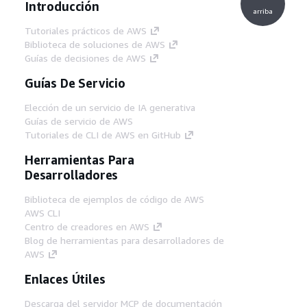
Introducción
arriba
Tutoriales prácticos de AWS
Biblioteca de soluciones de AWS
Guías de decisiones de AWS
Guías De Servicio
Elección de un servicio de IA generativa
Guías de servicio de AWS
Tutoriales de CLI de AWS en GitHub
Herramientas Para
Desarrolladores
Biblioteca de ejemplos de código de AWS
AWS CLI
Centro de creadores en AWS
Blog de herramientas para desarrolladores de
AWS
Enlaces Útiles
Descarga del servidor MCP de documentación