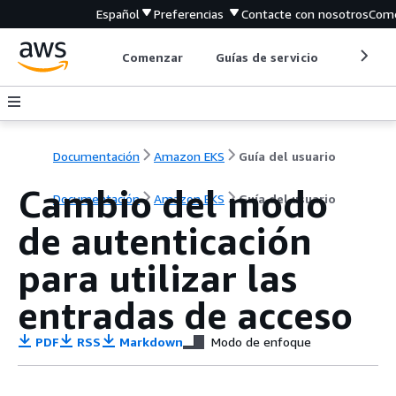
Español
Preferencias
Contacte con nosotros
Come
Comenzar
Guías de servicio
Herrami
Documentación
Amazon EKS
Guía del usuario
Cambio del modo
Documentación
Amazon EKS
Guía del usuario
de autenticación
para utilizar las
entradas de acceso
PDF
RSS
Markdown
Modo de enfoque