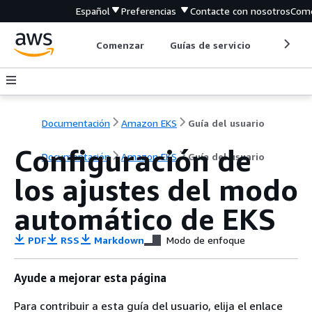
Español
Preferencias
Contacte con nosotros
Come
Comenzar
Guías de servicio
Herrami
Documentación
Amazon EKS
Guía del usuario
Configuración de
Documentación
Amazon EKS
Guía del usuario
los ajustes del modo
automático de EKS
PDF
RSS
Markdown
Modo de enfoque
Ayude a mejorar esta página
Para contribuir a esta guía del usuario, elija el enlace