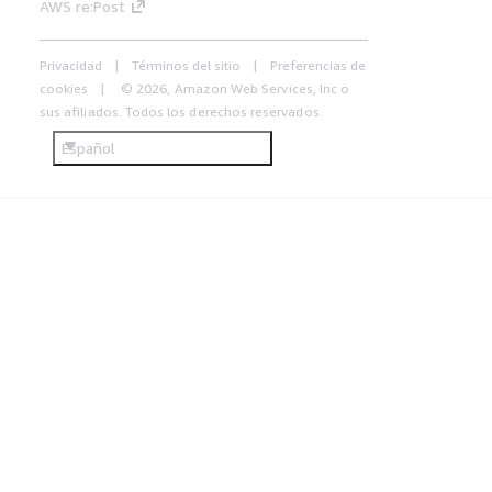
AWS re:Post
Privacidad
Términos del sitio
Preferencias de
cookies
© 2026, Amazon Web Services, Inc o
sus afiliados. Todos los derechos reservados.
Español