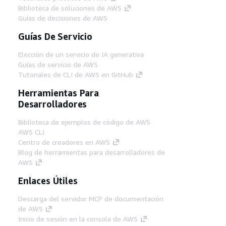
Biblioteca de soluciones de AWS
Guías de decisiones de AWS
Guías De Servicio
Elección de un servicio de IA generativa
Guías de servicio de AWS
Tutoriales de CLI de AWS en GitHub
Herramientas Para
Desarrolladores
Biblioteca de ejemplos de código de AWS
AWS CLI
Centro de creadores en AWS
Blog de herramientas para desarrolladores de
AWS
Enlaces Útiles
Descarga del servidor MCP de documentación
de AWS
Inicio de sesión en la consola de AWS