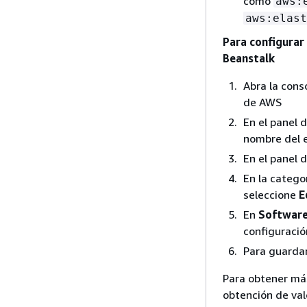
como
aws:
aws:elast
Para configurar
Beanstalk
Abra la cons
de AWS
En el panel 
nombre del e
En el panel 
En la catego
seleccione
E
En
Software
configuració
Para guardar
Para obtener más
obtención de val