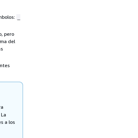
mbolos:
_
o, pero
rma del
as
entes
ra
 La
s a los