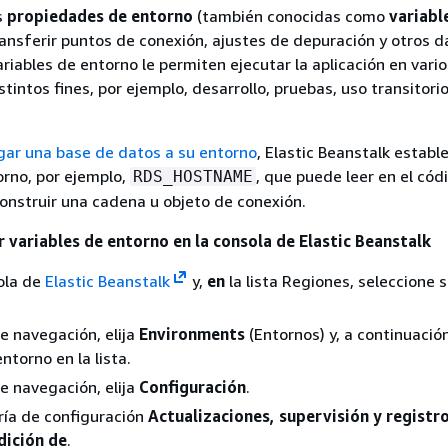
s
propiedades de entorno
(también conocidas como
variabl
ransferir puntos de conexión, ajustes de depuración y otros d
ariables de entorno le permiten ejecutar la aplicación en vario
tintos fines, por ejemplo, desarrollo, pruebas, uso transitorio
gar una base de datos a su entorno
, Elastic Beanstalk establ
orno, por ejemplo,
, que puede leer en el cód
RDS_HOSTNAME
construir una cadena u objeto de conexión.
 variables de entorno en la consola de Elastic Beanstalk
ola de
Elastic Beanstalk
y,
en
la lista Regiones, seleccione 
de navegación, elija
Environments
(Entornos) y, a continuación,
ntorno en la lista.
de navegación, elija
Configuración
.
ría de configuración
Actualizaciones, supervisión y registr
dición de
.