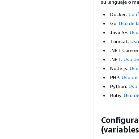
su lenguaje o ma
Docker:
Conf
Go:
Uso de l
Java SE:
Uso 
Tomcat:
Uso
.NET Core en
.NET:
Uso de
Node.js:
Uso 
PHP:
Uso de 
Python:
Uso 
Ruby:
Uso de
Configura
(variable