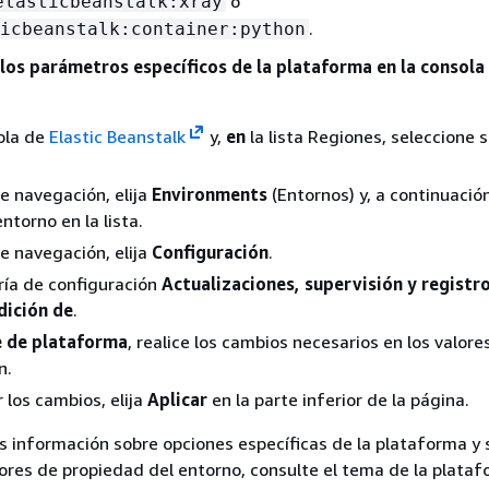
o
elasticbeanstalk:xray
.
icbeanstalk:container:python
 los parámetros específicos de la plataforma en la consola 
ola de
Elastic Beanstalk
y,
en
la lista Regiones, seleccione 
de navegación, elija
Environments
(Entornos) y, a continuación,
ntorno en la lista.
de navegación, elija
Configuración
.
ría de configuración
Actualizaciones, supervisión y registr
dición de
.
 de plataforma
, realice los cambios necesarios en los valore
n.
 los cambios, elija
Aplicar
en la parte inferior de la página.
 información sobre opciones específicas de la plataforma y 
ores de propiedad del entorno, consulte el tema de la plata