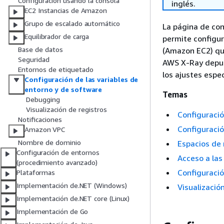
Configuración usando la consola
inglés.
EC2 Instancias de Amazon
Grupo de escalado automático
La página de co
Equilibrador de carga
permite configur
Base de datos
(Amazon EC2) que
Seguridad
AWS X-Ray depura
Entornos de etiquetado
los ajustes espe
Configuración de las variables de
entorno y de software
Temas
Debugging
Visualización de registros
Configuració
Notificaciones
Configuració
Amazon VPC
Nombre de dominio
Espacios de
Configuración de entornos
Acceso a las
(procedimiento avanzado)
Configuraci
Plataformas
Implementación de.NET (Windows)
Visualizació
Implementación de.NET core (Linux)
Implementación de Go