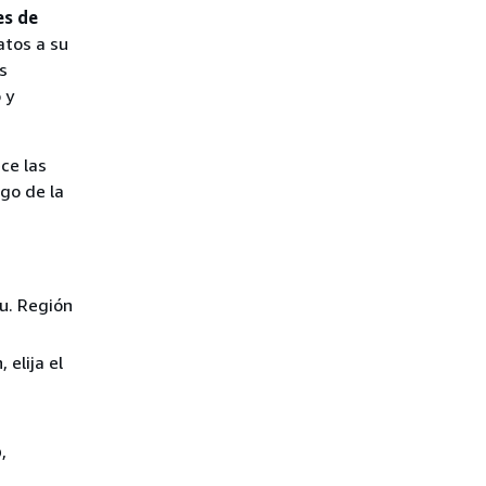
es de
atos a su
s
 y
ece las
igo de la
su. Región
 elija el
o
,