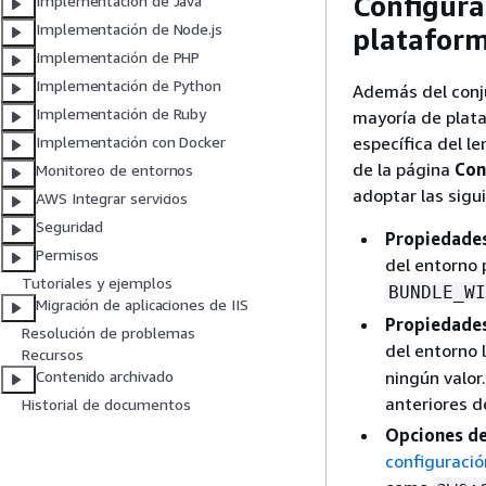
Configurac
Implementación de Java
Implementación de Node.js
platafor
Implementación de PHP
Implementación de Python
Además del conju
Implementación de Ruby
mayoría de plata
específica del l
Implementación con Docker
de la página
Con
Monitoreo de entornos
adoptar las sigu
AWS Integrar servicios
Seguridad
Propiedades
Permisos
del entorno 
Tutoriales y ejemplos
BUNDLE_WI
Migración de aplicaciones de IIS
Propiedades
Resolución de problemas
del entorno
Recursos
ningún valor
Contenido archivado
anteriores d
Historial de documentos
Opciones de
configuració