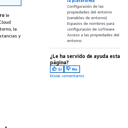
la plataforma
Configuración de las
propiedades del entorno
tro
le
(variables de entorno)
Cloud
Espacios de nombres para
torno, la
configuración de software
Acceso a las propiedades del
stancias y
entorno
¿Le ha servido de ayuda esta
página?
Sí
No
Enviar comentarios