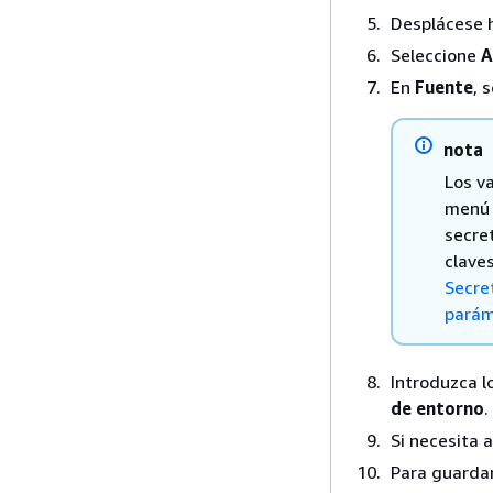
Desplácese 
Seleccione
A
En
Fuente
, 
nota
Los v
menú 
secre
clave
Secre
parám
Introduzca l
de entorno
.
Si necesita 
Para guardar