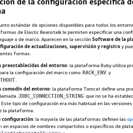
ión de la configuración específica d
ma
nto estándar de opciones disponibles para todos los entorno
formas de Elastic Beanstalk le permiten especificar una conf
enguaje o de marco. Aparecen en la sección
Software de la p
figuración de actualizaciones, supervisión y registro
y pu
ientes formas.
 preestablecidas del entorno
: la plataforma Ruby utiliza p
para la configuración del marco como
y
RACK_ENV
.
THOUT
 comodín del entorno
: la plataforma Tomcat define una pr
 llamada
que no se ha establec
JDBC_CONNECTION_STRING
. Este tipo de configuración era más habitual en las versiones
e la plataforma.
 configuración
: la mayoría de las plataformas definen las
op
n
en espacios de nombres compartidos o específicos de plat