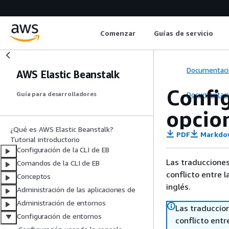
Comenzar
Guías de servicio
Documentaci
AWS Elastic Beanstalk
Config
Documentaci
Guía para desarrolladores
opcio
¿Qué es AWS Elastic Beanstalk?
PDF
Markdo
Tutorial introductorio
Configuración de la CLI de EB
Las traducciones
Comandos de la CLI de EB
conflicto entre l
Conceptos
inglés.
Administración de las aplicaciones de
Administración de entornos
Las traduccio
Configuración de entornos
conflicto entre