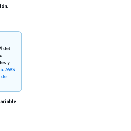
ión
.
M
del
mo
les y
tic AWS
 de
variable