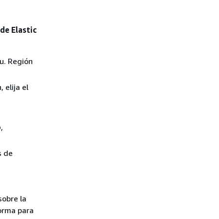
de Elastic
su. Región
 elija el
o
,
s de
sobre la
forma para