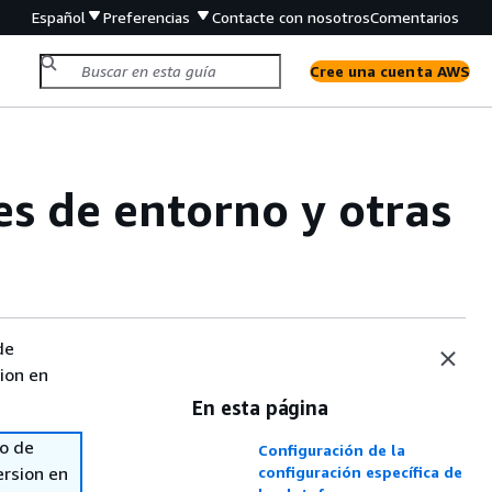
Español
Preferencias
Contacte con nosotros
Comentarios
Cree una cuenta AWS
es de entorno y otras
de
sion en
En esta página
so de
Configuración de la
ersion en
configuración específica de