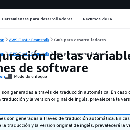
Herramientas para desarrolladores
Recursos de IA
ón
AWS Elastic Beanstalk
Guía para desarrolladores
uración de las variabl
ón
AWS Elastic Beanstalk
Guía para desarrolladores
nes de software
wn
Modo de enfoque
 son generadas a través de traducción automática. En caso 
a traducción y la version original de inglés, prevalecerá la ver
nes son generadas a través de traducción automática. En ca
 la traducción y la version original de inglés, prevalecerá la v