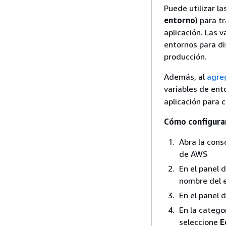
Puede utilizar la
entorno
) para t
aplicación. Las v
entornos para dis
producción.
Además, al
agre
variables de ent
aplicación para 
Cómo configurar
Abra la cons
de AWS
En el panel 
nombre del e
En el panel 
En la catego
seleccione
E