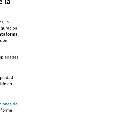
e la
s, la
iguración
lataforma
eden
ropiedades
opiedad
ido en
ciones de
aforma