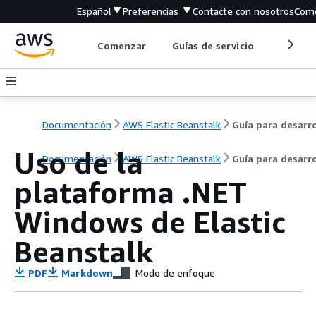
Español
Preferencias
Contacte con nosotros
Come
Comenzar
Guías de servicio
Herrami
Documentación
AWS Elastic Beanstalk
Uso de la
Documentación
AWS Elastic Beanstalk
Guía para desarr
plataforma .NET
Windows de Elastic
Beanstalk
PDF
Markdown
Modo de enfoque