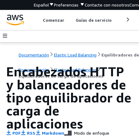
Español
Preferencias
Contacte con nosotros
Come
Comenzar
Guías de servicio
Herrami
Documentación
Elastic Load Balancing
Encabezados HTTP
Documentación
Elastic Load Balancing
Equilibradores de carga de aplicaciones
y balanceadores de
tipo equilibrador de
carga de
aplicaciones
PDF
RSS
Markdown
Modo de enfoque