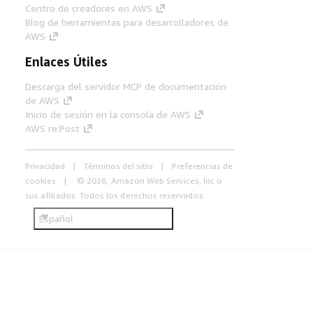
Centro de creadores en AWS
Blog de herramientas para desarrolladores de
AWS
Enlaces Útiles
Descarga del servidor MCP de documentación
de AWS
Inicio de sesión en la consola de AWS
AWS re:Post
Privacidad
Términos del sitio
Preferencias de
cookies
© 2026, Amazon Web Services, Inc o
sus afiliados. Todos los derechos reservados.
Español