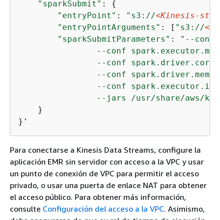
"sparkSubmit"
: 
{
"entryPoint"
: 
"s3://
<Kinesis-stre
"entryPointArguments"
: [
"s3://
<DO
"sparkSubmitParameters"
: 
"--conf 
                --conf spark.executor.mem
                --conf spark.driver.cores=
                --conf spark.driver.memor
                --conf spark.executor.ins
                --jars /usr/share/aws/kin
    }

}'
Para conectarse a Kinesis Data Streams, configure la
aplicación EMR sin servidor con acceso a la VPC y usar
un punto de conexión de VPC para permitir el acceso
privado, o usar una puerta de enlace NAT para obtener
el acceso público. Para obtener más información,
consulte
Configuración del acceso a la VPC
. Asimismo,