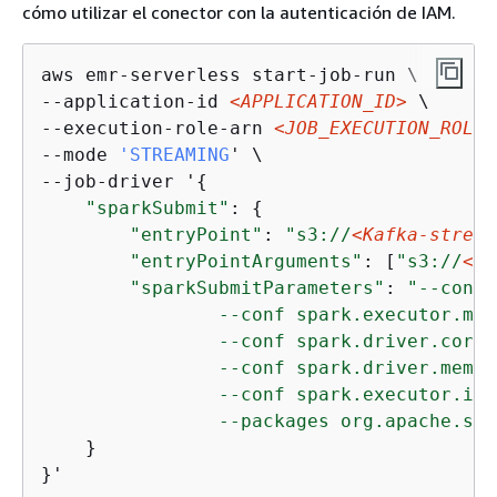
cómo utilizar el conector con la autenticación de IAM.
aws emr-serverless start-job-run \

--application-id 
<APPLICATION_ID>
 \

--execution-role-arn 
<JOB_EXECUTION_ROLE>
--mode 
'STREAMING
' \

--job-driver '
{
"sparkSubmit"
: 
{
"entryPoint"
: 
"s3://
<Kafka-stream
"entryPointArguments"
: [
"s3://
<DO
"sparkSubmitParameters"
: 
"--conf 
                --conf spark.executor.mem
                --conf spark.driver.cores=
                --conf spark.driver.memor
                --conf spark.executor.ins
                --packages org.apache.spa
    }

}'