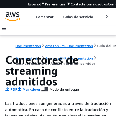
Español
Preferencias
Contacte con nosotros
Come
Comenzar
Guías de servicio
Herrami
Documentación
Amazon EMR Documentation
Conectores de
Documentación
Amazon EMR Documentation
Guía del usuario de Amazon EMR sin servidor
streaming
admitidos
PDF
Markdown
Modo de enfoque
Las traducciones son generadas a través de traducción
automática. En caso de conflicto entre la traducción y
la version original de inglés, prevalecerá la version en