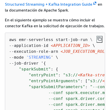
Structured Streaming + Kafka Integration Guide
en
la documentación de Apache Spark.
En el siguiente ejemplo se muestra cómo incluir el
conector Kafka en la solicitud de ejecución de trabajos.
aws emr-serverless start-job-run \

--application-id 
<APPLICATION_ID>
 \

--execution-role-arn 
<JOB_EXECUTION_ROLE>
--mode 
'STREAMING
' \

--job-driver '
{
"sparkSubmit"
: 
{
"entryPoint"
: 
"s3://
<Kafka-stream
"entryPointArguments"
: [
"s3://
<DO
"sparkSubmitParameters"
: 
"--conf 
                --conf spark.executor.mem
                --conf spark.driver.cores=
                --conf spark.driver.memor