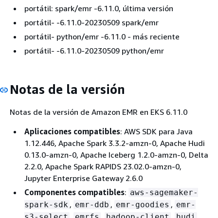
portátil: spark/emr -6.11.0, última versión
portátil- -6.11.0-20230509 spark/emr
portátil- python/emr -6.11.0 - más reciente
portátil- -6.11.0-20230509 python/emr
Notas de la versión
Notas de la versión de Amazon EMR en EKS 6.11.0
Aplicaciones compatibles
: AWS SDK para Java
1.12.446, Apache Spark 3.3.2-amzn-0, Apache Hudi
0.13.0-amzn-0, Apache Iceberg 1.2.0-amzn-0, Delta
2.2.0, Apache Spark RAPIDS 23.02.0-amzn-0,
Jupyter Enterprise Gateway 2.6.0
Componentes compatibles
:
aws-sagemaker-
,
,
,
spark-sdk
emr-ddb
emr-goodies
emr-
,
,
,
,
s3-select
emrfs
hadoop-client
hudi