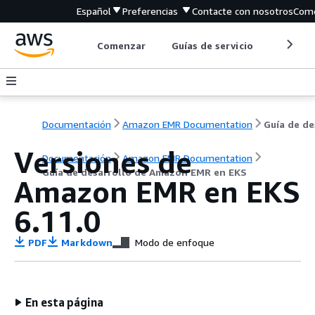
Español
Preferencias
Contacte con nosotros
Come
Comenzar
Guías de servicio
Herrami
Documentación
Amazon EMR Documentation
Versiones de
Documentación
Amazon EMR Documentation
Guía de desarrollo de Amazon EMR en EKS
Amazon EMR en EKS
6.11.0
PDF
Markdown
Modo de enfoque
En esta página