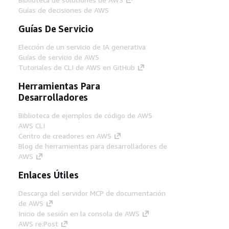
Guías de decisiones de AWS
Guías De Servicio
Elección de un servicio de IA generativa
Guías de servicio de AWS
Tutoriales de CLI de AWS en GitHub
Herramientas Para
Desarrolladores
Biblioteca de ejemplos de código de AWS
AWS CLI
Centro de creadores en AWS
Blog de herramientas para desarrolladores de
AWS
Enlaces Útiles
Descarga del servidor MCP de documentación
de AWS
Inicio de sesión en la consola de AWS
AWS re:Post