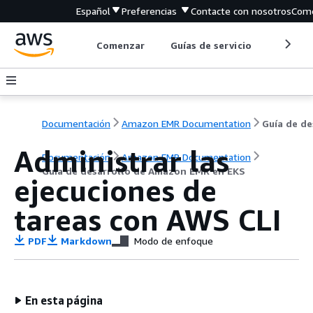
Español
Preferencias
Contacte con nosotros
Come
Comenzar
Guías de servicio
Herrami
Documentación
Amazon EMR Documentation
Administrar las
Documentación
Amazon EMR Documentation
Guía de desarrollo de Amazon EMR en EKS
ejecuciones de
tareas con AWS CLI
PDF
Markdown
Modo de enfoque
En esta página