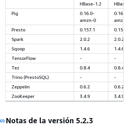
HBase-1.2
HBase-
Pig
0.16.0-
0.16.0-
amzn-0
amzn-
Presto
0.157.1
0.157.
Spark
2.0.2
2.0.2
Sqoop
1.4.6
1.4.6
TensorFlow
-
-
Tez
0.8.4
0.8.4
Trino (PrestoSQL)
-
-
Zeppelin
0.6.2
0.6.2
ZooKeeper
3.4.9
3.4.9
Notas de la versión 5.2.3