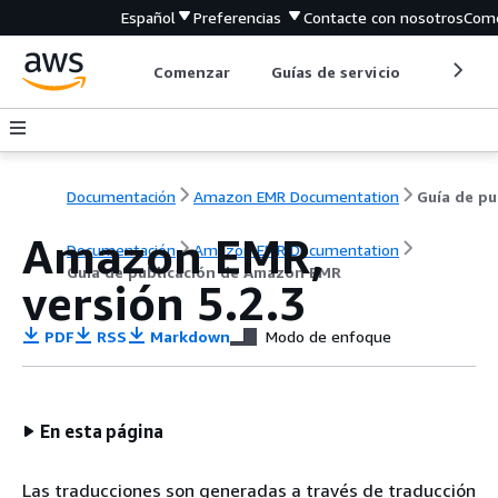
Español
Preferencias
Contacte con nosotros
Come
Comenzar
Guías de servicio
Herrami
Documentación
Amazon EMR Documentation
Gu
Amazon EMR,
Documentación
Amazon EMR Documentation
Guía de publicación de Amazon EMR
versión 5.2.3
PDF
RSS
Markdown
Modo de enfoque
En esta página
Las traducciones son generadas a través de traducción