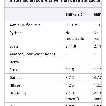
Información sobre la versión de la aplicación
emr-5.2.3
emr-5.
AWS SDK for Java
1.10.75
1.10,7
Python
No
No
registrado
regist
Scala
2.11.8
2.11.8
AmazonCloudWatchAgent
-
-
Delta
-
-
Flink
1.1.3
1.1.3
Ganglia
3.7.2
3.7.2
HBase
1.2.3
1.2.3
HCatalog
2.1.0-
2.1.0-
amzn-0
amzn-