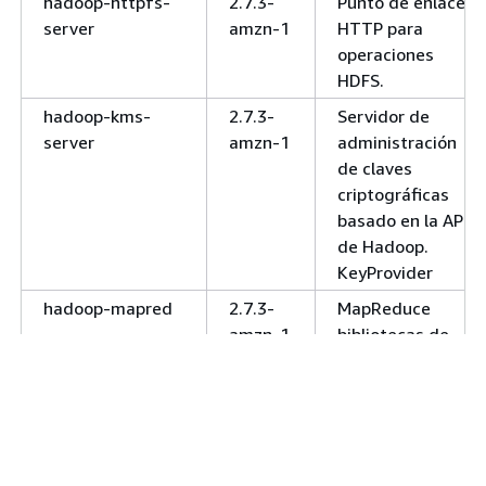
hadoop-httpfs-
2.7.3-
Punto de enlace
server
amzn-1
HTTP para
operaciones
HDFS.
hadoop-kms-
2.7.3-
Servidor de
server
amzn-1
administración
de claves
criptográficas
basado en la API
de Hadoop.
KeyProvider
hadoop-mapred
2.7.3-
MapReduce
amzn-1
bibliotecas de
motores de
ejecución para
ejecutar una
aplicación.
MapReduce