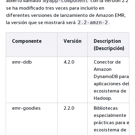
abierto llamado
con la versión 2.2
myapp-component
se ha modificado tres veces para incluirlo en
diferentes versiones de lanzamiento de Amazon EMR,
la versión que se mostrará será
.
2.2-amzn-2
Componente
Versión
Description
(Descripción)
emr-ddb
4.2.0
Conector de
Amazon
DynamoDB para
aplicaciones del
ecosistema de
Hadoop.
emr-goodies
2.2.0
Bibliotecas
especialmente
prácticas para el
ecosistema de