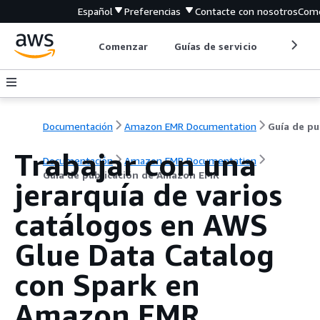
Español
Preferencias
Contacte con nosotros
Come
Comenzar
Guías de servicio
Herrami
Documentación
Amazon EMR Documentation
Gu
Trabajar con una
Documentación
Amazon EMR Documentation
Guía de publicación de Amazon EMR
jerarquía de varios
catálogos en AWS
Glue Data Catalog
con Spark en
Amazon EMR