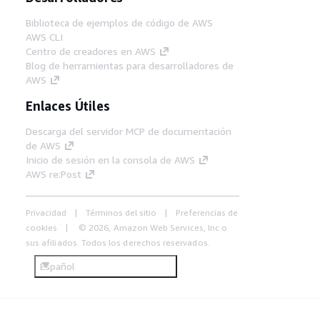
Biblioteca de ejemplos de código de AWS
AWS CLI
Centro de creadores en AWS
Blog de herramientas para desarrolladores de
AWS
Enlaces Útiles
Descarga del servidor MCP de documentación
de AWS
Inicio de sesión en la consola de AWS
AWS re:Post
Privacidad
Términos del sitio
Preferencias de
cookies
© 2026, Amazon Web Services, Inc o
sus afiliados. Todos los derechos reservados.
Español