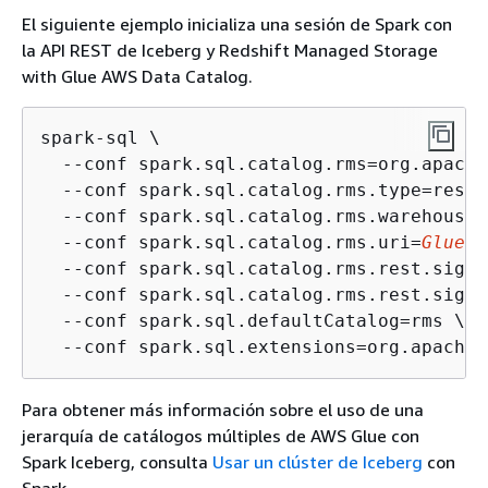
El siguiente ejemplo inicializa una sesión de Spark con
la API REST de Iceberg y Redshift Managed Storage
with Glue AWS Data Catalog.
spark-sql \

  --conf spark.sql.catalog.rms=org.apache
  --conf spark.sql.catalog.rms.type=rest \
  --conf spark.sql.catalog.rms.warehouse=
  --conf spark.sql.catalog.rms.uri=
Glue e
  --conf spark.sql.catalog.rms.rest.sigv4
  --conf spark.sql.catalog.rms.rest.signi
  --conf spark.sql.defaultCatalog=rms \

  --conf spark.sql.extensions=org.apache.
Para obtener más información sobre el uso de una
jerarquía de catálogos múltiples de AWS Glue con
Spark Iceberg, consulta
Usar un clúster de Iceberg
con