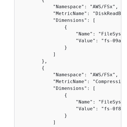
            "Namespace": "AWS/FSx",

            "MetricName": "DiskReadByte
            "Dimensions": [

{
                    "Name": "FileSyste
                    "Value": "fs-09a10
                }

            ]

        },

{
            "Namespace": "AWS/FSx",

            "MetricName": "Compression
            "Dimensions": [

{
                    "Name": "FileSyste
                    "Value": "fs-0f84c
                }

            ]
