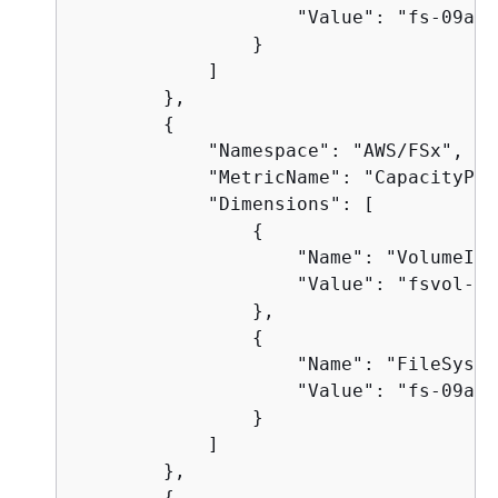
                    "Value": "fs-09a10
                }

            ]

        },

{
            "Namespace": "AWS/FSx",

            "MetricName": "CapacityPoo
            "Dimensions": [

{
                    "Name": "VolumeId",
                    "Value": "fsvol-0c
                },

{
                    "Name": "FileSyste
                    "Value": "fs-09a10
                }

            ]

        },

{