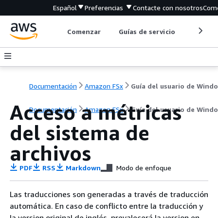
Español
Preferencias
Contacte con nosotros
Come
Comenzar
Guías de servicio
Herrami
Documentación
Amazon FSx
Guía del usuario de Wind
Acceso a métricas
Documentación
Amazon FSx
Guía del usuario de Wind
del sistema de
archivos
PDF
RSS
Markdown
Modo de enfoque
Las traducciones son generadas a través de traducción
automática. En caso de conflicto entre la traducción y
la version original de inglés, prevalecerá la version en