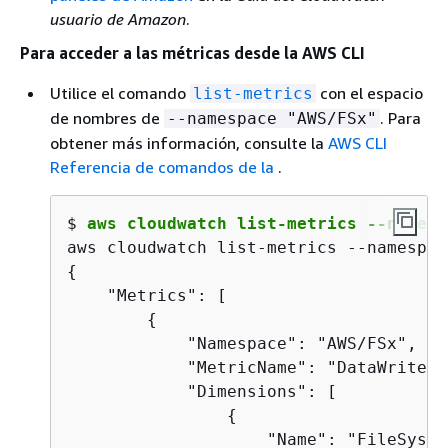
usuario de Amazon
.
Para acceder a las métricas desde la AWS CLI
Utilice el comando
con el espacio
list-metrics
de nombres de
. Para
--namespace "AWS/FSx"
obtener más información, consulte la
AWS CLI
Referencia de comandos de la
.
$ 
aws cloudwatch list-metrics --namesp
{
    "Metrics": [

{
            "Namespace": "AWS/FSx",

            "MetricName": "DataWriteOp
            "Dimensions": [

{
                    "Name": "FileSyste