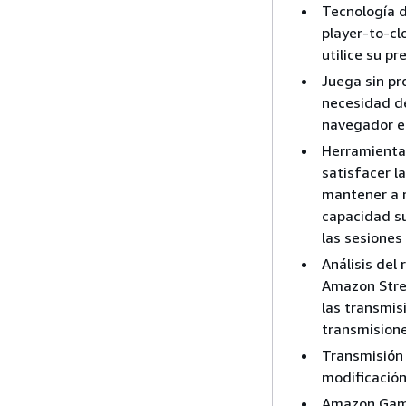
Tecnología d
player-to-cl
utilice su p
Juega sin pr
necesidad de
navegador e
Herramientas
satisfacer l
mantener a r
capacidad su
las sesiones
Análisis del
Amazon Strea
las transmisi
transmisione
Transmisión 
modificación
Amazon GameL