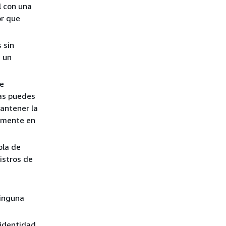
l con una
or que
 sin
n un
de
tas puedes
antener la
damente en
ola de
istros de
ninguna
identidad,