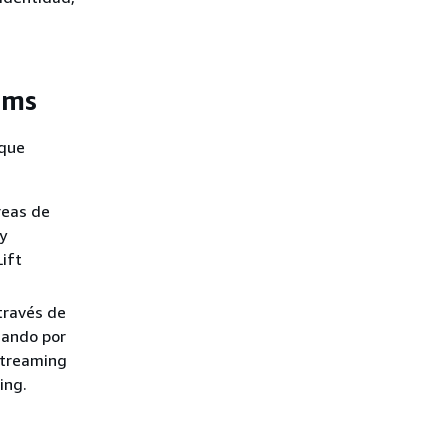
ams
 que
reas de
y
ift
 través de
zando por
streaming
ing.