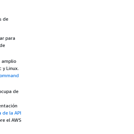
s de
ar para
 de
 amplio
 y Linux.
Command
 ocupa de
s
entación
 de la API
bre el AWS