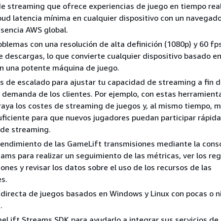
e streaming que ofrece experiencias de juego en tiempo rea
oud latencia mínima en cualquier dispositivo con un navegad
resencia AWS global.
oblemas con una resolución de alta definición (1080p) y 60 fps
 descargas, lo que convierte cualquier dispositivo basado e
n una potente máquina de juego.
 de escalado para ajustar tu capacidad de streaming a fin 
a demanda de los clientes. Por ejemplo, con estas herramien
aya los costes de streaming de juegos y, al mismo tiempo, m
ficiente para que nuevos jugadores puedan participar rápi
 de streaming.
 rendimiento de las GameLift transmisiones mediante la cons
ms para realizar un seguimiento de las métricas, ver los reg
ones y revisar los datos sobre el uso de los recursos de las
s.
directa de juegos basados en Windows y Linux con pocas o 
.
ift Streams SDK para ayudarlo a integrar sus servicios de 