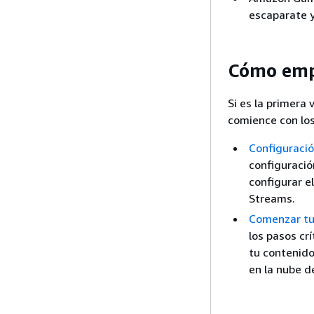
escaparate y
Cómo emp
Si es la primer
comience con los
Configuraci
configuració
configurar e
Streams.
Comenzar tu
los pasos cr
tu contenido
en la nube d