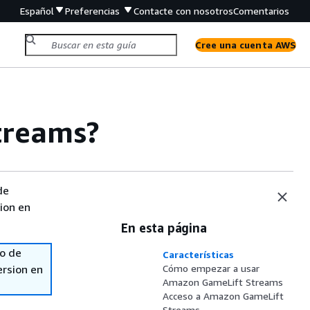
Español
Preferencias
Contacte con nosotros
Comentarios
Cree una cuenta AWS
treams?
de
sion en
En esta página
so de
Características
ersion en
Cómo empezar a usar
Amazon GameLift Streams
Acceso a Amazon GameLift
Streams