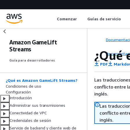
Comenzar
Guías de servicio
Documentaci
Amazon GameLift
Streams
¿Qué 
Documentaci
Guía para desarrolladores
PDF
Markdo
Las traducciones
¿Qué es Amazon GameLift Streams?
Condiciones de uso
conflicto entre l
Configuración
inglés.
Introducción
Administrar sus transmisiones
Las traduccio
conflicto entre
Conectividad de VPC
inglés.
Credenciales de sesión
Servicio de backend y cliente web de