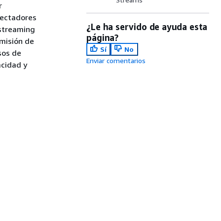
r
pectadores
¿Le ha servido de ayuda esta
 streaming
página?
smisión de
Sí
No
rsos de
Enviar comentarios
acidad y