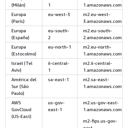
(Milán)
1
1.amazonaws.com
Europa
eu-west-3
m2.eu-west-
(París)
3.amazonaws.com
Europa
eu-south-
m2.eu-south-
(España)
2
2.amazonaws.com
Europa
eu-north-1
m2.eu-north-
(Estocolmo)
1.amazonaws.com
Israel (Tel
il-central-
m2.il-central-
Aviv)
1
1.amazonaws.com
América del
sa-east-1
m2.sa-east-
Sur (São
1.amazonaws.com
Paulo)
AWS
us-gov-
m2.us-gov-east-
GovCloud
east-1
1.amazonaws.com
(US-East)
m2-fips.us-gov-
east-