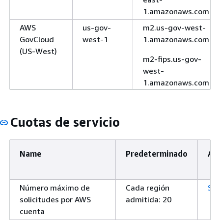
1.amazonaws.com
AWS
us-gov-
m2.us-gov-west-
GovCloud
west-1
1.amazonaws.com
(US-West)
m2-fips.us-gov-
west-
1.amazonaws.com
Cuotas de servicio
Name
Predeterminado
Aju
Número máximo de
Cada región
Sí
solicitudes por AWS
admitida: 20
cuenta