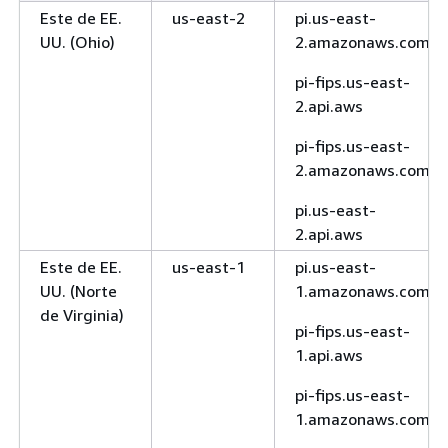
Este de EE.
us-east-2
pi.us-east-
1.api.aws
UU. (Ohio)
2.amazonaws.com
Canadá
ca-
rds.ca-central-
(centro)
central-1
1.amazonaws.com
pi-fips.us-east-
2.api.aws
rds.ca-central-
1.api.aws
pi-fips.us-east-
2.amazonaws.com
rds-fips.ca-
central-1.api.aws
pi.us-east-
2.api.aws
rds-fips.ca-
Este de EE.
us-east-1
pi.us-east-
central-
UU. (Norte
1.amazonaws.com
1.amazonaws.com
de Virginia)
Oeste de
ca-west-1
rds.ca-west-
pi-fips.us-east-
Canadá
1.amazonaws.com
1.api.aws
(Calgary)
rds-fips.ca-west-
pi-fips.us-east-
1.amazonaws.com
1.amazonaws.com
Europa
eu-
rds.eu-central-