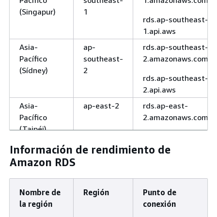
(Singapur)
1
rds.ap-southeast-
1.api.aws
Asia-
ap-
rds.ap-southeast-
Pacífico
southeast-
2.amazonaws.com
(Sídney)
2
rds.ap-southeast-
2.api.aws
Asia-
ap-east-2
rds.ap-east-
Pacífico
2.amazonaws.com
(Taipéi)
Asia-
ap-
rds.ap-southeast-
Información de rendimiento de
Pacífico
southeast-
7.amazonaws.com
Amazon RDS
(Tailandia)
7
Asia-
ap-
rds.ap-northeast-
Nombre de
Región
Punto de
Pacífico
northeast-
1.amazonaws.com
la región
conexión
(Tokio)
1
rds.ap-northeast-