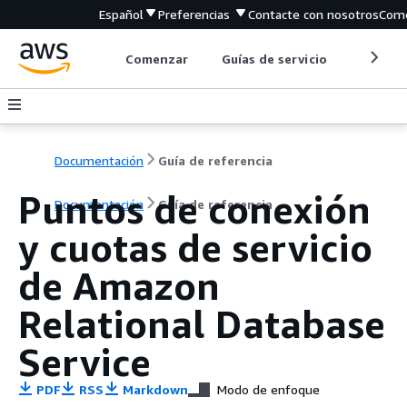
Español
Preferencias
Contacte con nosotros
Come
Comenzar
Guías de servicio
Herrami
Documentación
Guía de referencia
Puntos de conexión
Documentación
Guía de referencia
y cuotas de servicio
de Amazon
Relational Database
Service
PDF
RSS
Markdown
Modo de enfoque