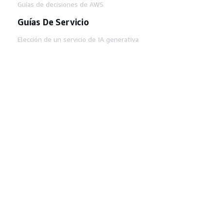
Guías de decisiones de AWS
Guías De Servicio
Elección de un servicio de IA generativa
Guías de servicio de AWS
Tutoriales de CLI de AWS en GitHub
Herramientas Para
Desarrolladores
Biblioteca de ejemplos de código de AWS
AWS CLI
Centro de creadores en AWS
Blog de herramientas para desarrolladores de
AWS
Enlaces Útiles
Descarga del servidor MCP de documentación
de AWS
Inicio de sesión en la consola de AWS
AWS re:Post