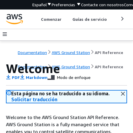
Español
Preferencias
Contacte con nosotros
Come
Comenzar
Guías de servicio
Herrami
Documentation
AWS Ground Station
API Reference
Welcome
Documentation
AWS Ground Station
API Reference
PDF
Markdown
Modo de enfoque
Esta página no se ha traducido a su idioma.
Solicitar traducción
Welcome to the AWS Ground Station API Reference.
AWS Ground Station is a fully managed service that
enables you to control satellite communications,