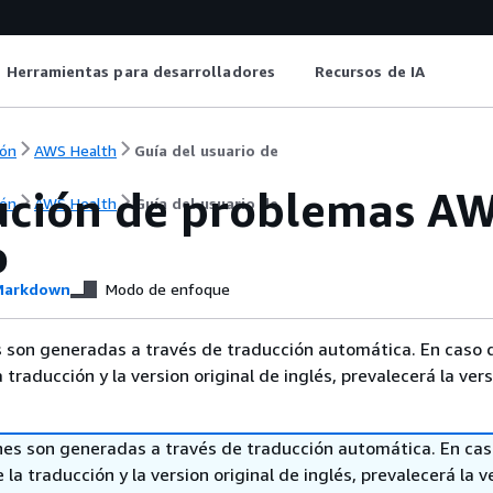
Herramientas para desarrolladores
Recursos de IA
ón
AWS Health
Guía del usuario de
ución de problemas AW
ón
AWS Health
Guía del usuario de
o
arkdown
Modo de enfoque
 son generadas a través de traducción automática. En caso 
a traducción y la version original de inglés, prevalecerá la ver
nes son generadas a través de traducción automática. En ca
 la traducción y la version original de inglés, prevalecerá la v