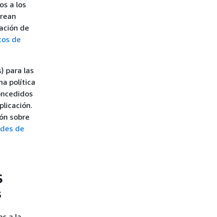
os a los
crean
cación de
tos de
) para las
a política
oncedidos
plicación.
ión sobre
ades de
S
s
as a la