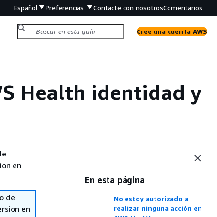
Español
Preferencias
Contacte con nosotros
Comentarios
Cree una cuenta AWS
S Health identidad y
de
sion en
En esta página
so de
No estoy autorizado a
ersion en
realizar ninguna acción en