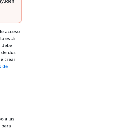
 ayuden
 de acceso
lo está
, debe
 de dos
de crear
s de
o a las
r para