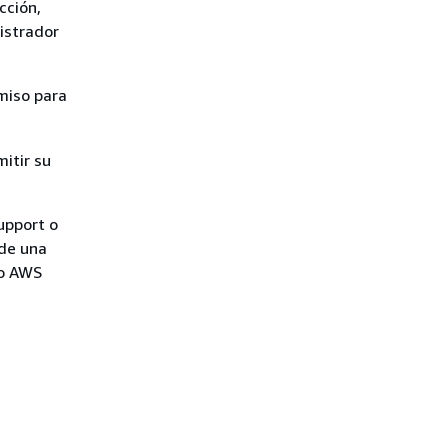
cción,
istrador
miso para
mitir su
upport o
sde una
 o AWS