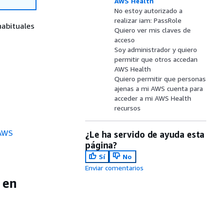
AWS Health
No estoy autorizado a
realizar iam: PassRole
habituales
Quiero ver mis claves de
acceso
Soy administrador y quiero
permitir que otros accedan
AWS Health
Quiero permitir que personas
ajenas a mi AWS cuenta para
acceder a mi AWS Health
recursos
 AWS
¿Le ha servido de ayuda esta
página?
Sí
No
Enviar comentarios
 en