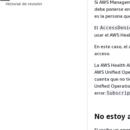
Si AWS Managemen
Historial de revisión
debe ponerse en 
es la persona que
El
AccessDeni
usar el AWS Heal
En este caso, el 
acceso.
La AWS Health AP
AWS Unified Ope
cuenta que no t
Unified Operatio
error:
Subscrip
No estoy 
Si recibe un erro