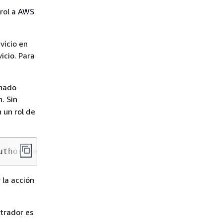
 rol a AWS
vicio en
icio. Para
inado
. Sin
 un rol de
uthorized to perform: iam:PassRole
 la acción
trador es