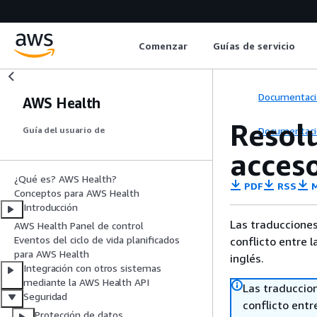
Comenzar
Guías de servicio
Documentaci
AWS Health
Resol
Documentaci
Guía del usuario de
acces
¿Qué es? AWS Health?
PDF
RSS
M
Conceptos para AWS Health
Introducción
Las traducciones
AWS Health Panel de control
Eventos del ciclo de vida planificados
conflicto entre l
para AWS Health
inglés.
Integración con otros sistemas
mediante la AWS Health API
Las traduccio
Seguridad
conflicto entre
Protección de datos