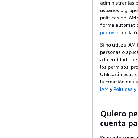
administrar las 
usuarios o grupo
políticas de IAM 
forma automátic
permisos
en la
G
Si no utiliza IAM
personas o aplic
a la entidad que
los permisos, pro
Utilizarán esas 
la creación de u
IAM
y
Políticas 
Quiero pe
cuenta pa
Se puede crear u