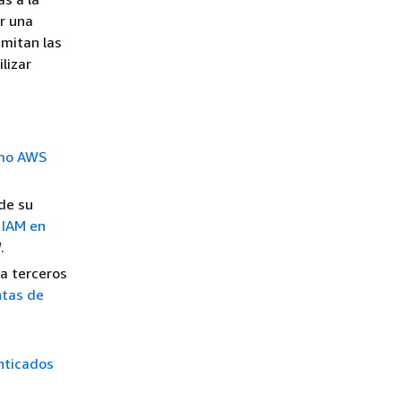
r una
dmitan las
lizar
mo AWS
de su
 IAM en
M
.
a terceros
ntas de
nticados