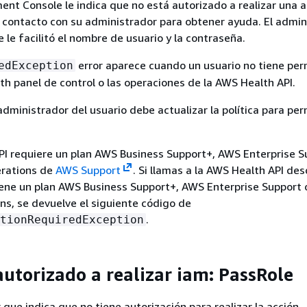
t Console le indica que no está autorizado a realizar una a
contacto con su administrador para obtener ayuda. El admin
 le facilitó el nombre de usuario y la contraseña.
error aparece cuando un usuario no tiene per
edException
th panel de control o las operaciones de la AWS Health API.
administrador del usuario debe actualizar la política para per
I requiere un plan AWS Business Support+, AWS Enterprise S
rations de
AWS Support
. Si llamas a la AWS Health API de
iene un plan AWS Business Support+, AWS Enterprise Support
ns, se devuelve el siguiente código de
.
tionRequiredException
autorizado a realizar iam: PassRole
r que indica que no tiene autorización para realizar la acción