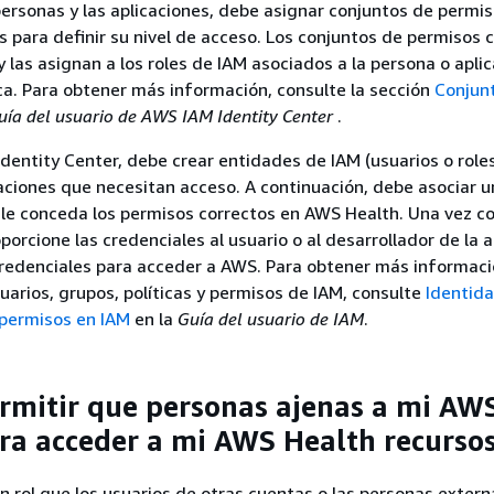
personas y las aplicaciones, debe asignar conjuntos de permis
s para definir su nivel de acceso. Los conjuntos de permisos 
y las asignan a los roles de IAM asociados a la persona o apli
a. Para obtener más información, consulte la sección
Conjun
uía del usuario de AWS IAM Identity Center
.
 Identity Center, debe crear entidades de IAM (usuarios o roles
aciones que necesitan acceso. A continuación, debe asociar un
 le conceda los permisos correctos en AWS Health. Una vez c
porcione las credenciales al usuario o al desarrollador de la a
credenciales para acceder a AWS. Para obtener más informac
suarios, grupos, políticas y permisos de IAM, consulte
Identid
y permisos en IAM
en la
Guía del usuario de IAM
.
rmitir que personas ajenas a mi AW
ra acceder a mi AWS Health recurso
n rol que los usuarios de otras cuentas o las personas extern