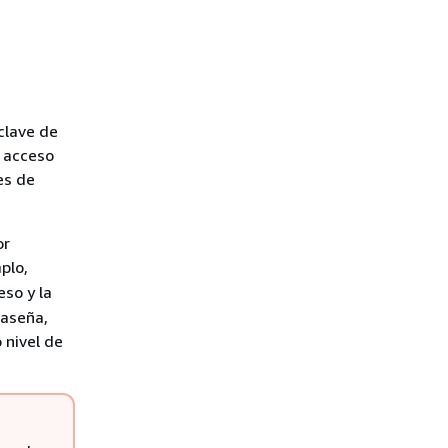
clave de
e acceso
es de
or
plo,
eso y la
raseña,
 nivel de