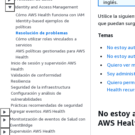
inglés.
Identity and Access Management
Cómo AWS Health funciona con IAM
Utilice la sigui
Identity-based ejemplos de
que puedan surgi
políticas
Resolución de problemas
Temas
Cómo utilizar roles vinculados a
servicios
No estoy aut
AWS políticas gestionadas para AWS
No estoy aut
Health
Inicio de sesión y supervisión AWS
Quiero ver m
Health
Soy administ
Validación de conformidad
Resiliencia
Quiero perm
Seguridad de la infraestructura
Health recur
Configuración y análisis de
vulnerabilidades
Prácticas recomendadas de seguridad
Agregar eventos AWS Health
No estoy 
Monitorización de eventos de Salud con
AWS Heal
EventBridge
Supervisión AWS Health