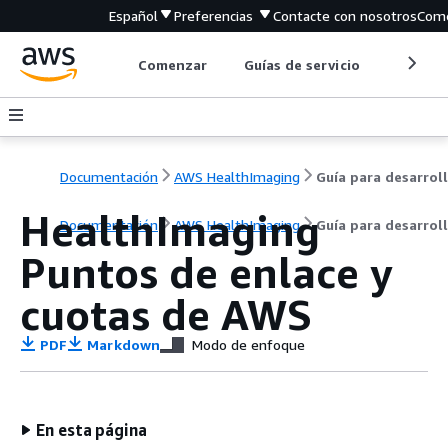
Español
Preferencias
Contacte con nosotros
Come
Comenzar
Guías de servicio
Herrami
Documentación
AWS HealthImaging
HealthImaging
Documentación
AWS HealthImaging
Guía para desarrol
Puntos de enlace y
cuotas de AWS
PDF
Markdown
Modo de enfoque
En esta página