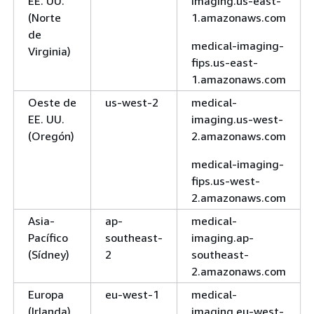
EE. UU.
imaging.us-east-
(Norte
1.amazonaws.com
de
medical-imaging-
Virginia)
fips.us-east-
1.amazonaws.com
Oeste de
us-west-2
medical-
EE. UU.
imaging.us-west-
(Oregón)
2.amazonaws.com
medical-imaging-
fips.us-west-
2.amazonaws.com
Asia-
ap-
medical-
Pacífico
southeast-
imaging.ap-
(Sídney)
2
southeast-
2.amazonaws.com
Europa
eu-west-1
medical-
(Irlanda)
imaging.eu-west-