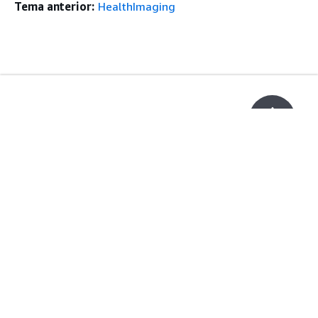
Tema anterior:
HealthImaging
Introducción
arriba
Tutoriales prácticos de AWS
Biblioteca de soluciones de AWS
Guías de decisiones de AWS
Guías De Servicio
Elección de un servicio de IA generativa
Guías de servicio de AWS
Tutoriales de CLI de AWS en GitHub
Herramientas Para
Desarrolladores