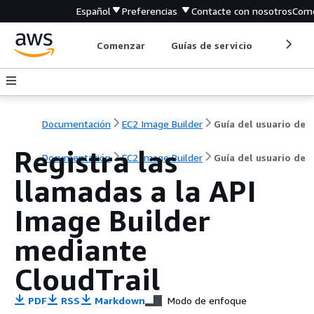
Español
Preferencias
Contacte con nosotros
Come
Comenzar
Guías de servicio
Herrami
Documentación
EC2 Image Builder
Guía del usuario de
Registra las
Documentación
EC2 Image Builder
Guía del usuario de
llamadas a la API
Image Builder
mediante
CloudTrail
PDF
RSS
Markdown
Modo de enfoque