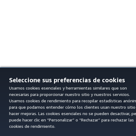
Seleccione sus preferencias de cookies
Usamos cookies esenciales y herramientas similares que son
necesarias para proporcionar nuestro sitio y nuestros servicios.
Usamos cookies de rendimiento para recopilar estadísticas anóni
Introducción
arriba
para que podamos entender cómo los clientes usan nuestro sitio
hacer mejoras. Las cookies esenciales no se pueden desactivar, p
Tutoriales prácticos de AWS
puede hacer clic en “Personalizar” o “Rechazar” para rechazar las
Biblioteca de soluciones de AWS
cookies de rendimiento.
Guías de decisiones de AWS