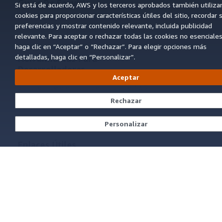
Guías De Servicio
Si está de acuerdo, AWS y los terceros aprobados también utiliza
cookies para proporcionar características útiles del sitio, recordar 
Elección de un servicio de IA generativa
preferencias y mostrar contenido relevante, incluida publicidad
Guías de servicio de AWS
relevante. Para aceptar o rechazar todas las cookies no esenciales
Tutoriales de CLI de AWS en GitHub
haga clic en “Aceptar” o “Rechazar”. Para elegir opciones más
detalladas, haga clic en “Personalizar”.
Herramientas Para
Desarrolladores
Aceptar
Biblioteca de ejemplos de código de AWS
AWS CLI
Rechazar
Centro de creadores en AWS
Blog de herramientas para desarrolladores de
Personalizar
AWS
Enlaces Útiles
Descarga del servidor MCP de documentación
de AWS
Inicio de sesión en la consola de AWS
AWS re:Post
Privacidad
Términos del sitio
Preferencias de