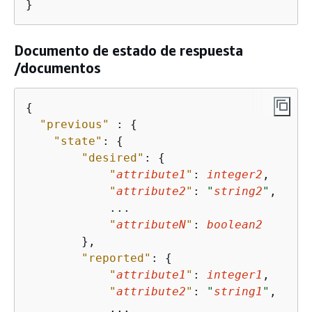
}
Documento de estado de respuesta
/documentos
{
"previous"
 : 
{
"state"
: 
{
"desired"
: 
{
"
attribute1
"
: 
integer2
,

"
attribute2
"
: 
"
string2
"
,

            ...

"
attributeN
"
: 
boolean2
        },

"reported"
: 
{
"
attribute1
"
: 
integer1
,

"
attribute2
"
: 
"
string1
"
,

            ...
