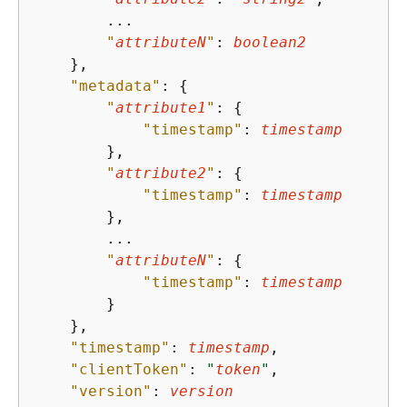
        ...

"
attributeN
"
: 
boolean2
    },

"metadata"
: 
{
"
attribute1
"
: 
{
"timestamp"
: 
timestamp
        },

"
attribute2
"
: 
{
"timestamp"
: 
timestamp
        },

        ...

"
attributeN
"
: 
{
"timestamp"
: 
timestamp
        }

    },

"timestamp"
: 
timestamp
,

"clientToken"
: 
"
token
"
,

"version"
: 
version