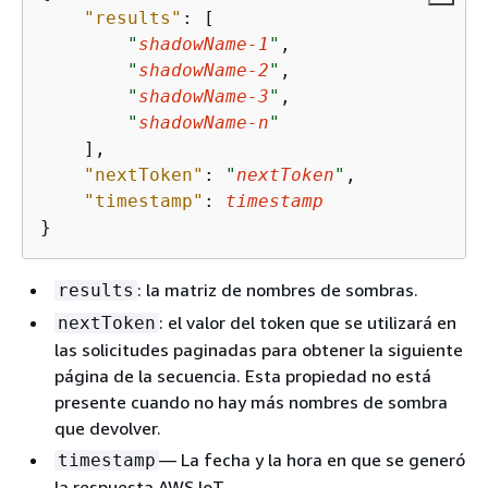
"results"
: [

"
shadowName-1
"
,

"
shadowName-2
"
,

"
shadowName-3
"
,

"
shadowName-n
"
    ],

"nextToken"
: 
"
nextToken
"
,

"timestamp"
: 
timestamp
}
: la matriz de nombres de sombras.
results
: el valor del token que se utilizará en
nextToken
las solicitudes paginadas para obtener la siguiente
página de la secuencia. Esta propiedad no está
presente cuando no hay más nombres de sombra
que devolver.
— La fecha y la hora en que se generó
timestamp
la respuesta AWS IoT.