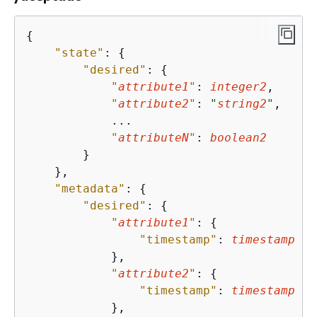
{
"state"
: 
{
"desired"
: 
{
"
attribute1
"
: 
integer2
,

"
attribute2
"
: 
"
string2
"
,

            ...

"
attributeN
"
: 
boolean2
        }

    },

"metadata"
: 
{
"desired"
: 
{
"
attribute1
"
: 
{
"timestamp"
: 
timestamp
            },

"
attribute2
"
: 
{
"timestamp"
: 
timestamp
            },
