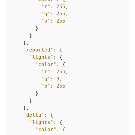
"r"
: 
255
,

"g"
: 
255
,

"b"
: 
255
        }

      }

    },

"reported"
: 
{
"lights"
: 
{
"color"
: 
{
"r"
: 
255
,

"g"
: 
0
,

"b"
: 
255
        }

      }

    },

"delta"
: 
{
"lights"
: 
{
"color"
: 
{