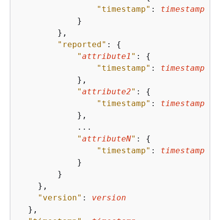
"timestamp"
: 
timestamp
            }

        },

"reported"
: 
{
"
attribute1
"
: 
{
"timestamp"
: 
timestamp
            },

"
attribute2
"
: 
{
"timestamp"
: 
timestamp
            },

            ...

"
attributeN
"
: 
{
"timestamp"
: 
timestamp
            }

        }

    },

"version"
: 
version
  },
