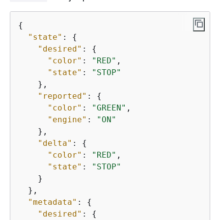
{
"state"
: 
{
"desired"
: 
{
"color"
: 
"RED"
,

"state"
: 
"STOP"
    },

"reported"
: 
{
"color"
: 
"GREEN"
,

"engine"
: 
"ON"
    },

"delta"
: 
{
"color"
: 
"RED"
,

"state"
: 
"STOP"
    }

  },

"metadata"
: 
{
"desired"
: 
{