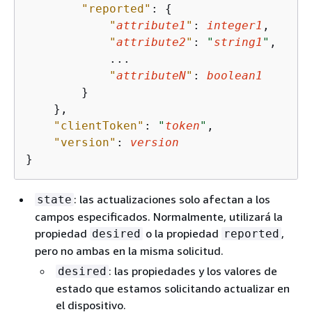
"reported"
: 
{
"
attribute1
"
: 
integer1
,

"
attribute2
"
: 
"
string1
"
,

            ...

"
attributeN
"
: 
boolean1
        }

    },

"clientToken"
: 
"
token
"
,

"version"
: 
version
}
: las actualizaciones solo afectan a los
state
campos especificados. Normalmente, utilizará la
propiedad
o la propiedad
,
desired
reported
pero no ambas en la misma solicitud.
: las propiedades y los valores de
desired
estado que estamos solicitando actualizar en
el dispositivo.