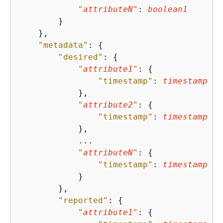
"
attributeN
"
: 
boolean1
        }

    },

"metadata"
: 
{
"desired"
: 
{
"
attribute1
"
: 
{
"timestamp"
: 
timestamp
            },

"
attribute2
"
: 
{
"timestamp"
: 
timestamp
            },

            ...

"
attributeN
"
: 
{
"timestamp"
: 
timestamp
            }

        },

"reported"
: 
{
"
attribute1
"
: 
{