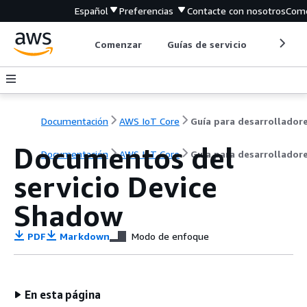
Español
Preferencias
Contacte con nosotros
Come
Comenzar
Guías de servicio
Herrami
Documentación
AWS IoT Core
Guía para desarrollador
Documentos del
Documentación
AWS IoT Core
Guía para desarrollador
servicio Device
Shadow
PDF
Markdown
Modo de enfoque
En esta página