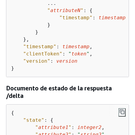
            ...

"
attributeN
"
: 
{
"timestamp"
: 
timestamp
            }

        }

    },

"timestamp"
: 
timestamp
,

"clientToken"
: 
"
token
"
,

"version"
: 
version
}
Documento de estado de la respuesta
/delta
{
"state"
: 
{
"
attribute1
"
: 
integer2
,

"
attribute2
"
: 
"
string2
"
,
