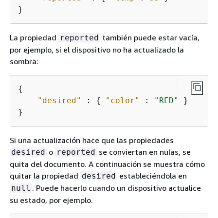
}
La propiedad
también puede estar vacía,
reported
por ejemplo, si el dispositivo no ha actualizado la
sombra:
{
"desired"
 : 
{
"color"
 : 
"RED"
 }

}
Si una actualización hace que las propiedades
o
se conviertan en nulas, se
desired
reported
quita del documento. A continuación se muestra cómo
quitar la propiedad
estableciéndola en
desired
. Puede hacerlo cuando un dispositivo actualice
null
su estado, por ejemplo.