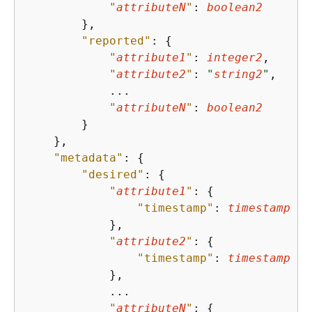
"
attributeN
"
: 
boolean2
        },

"reported"
: 
{
"
attribute1
"
: 
integer2
,

"
attribute2
"
: 
"
string2
"
,

            ...

"
attributeN
"
: 
boolean2
        }

    },

"metadata"
: 
{
"desired"
: 
{
"
attribute1
"
: 
{
"timestamp"
: 
timestamp
            },

"
attribute2
"
: 
{
"timestamp"
: 
timestamp
            },

            ...

"
attributeN
"
: 
{