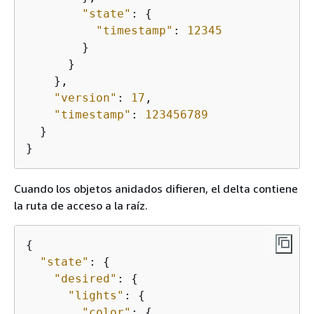
"state"
: 
{
"timestamp"
: 
12345
        }

      }

    },

"version"
: 
17
,

"timestamp"
: 
123456789
  }

}
Cuando los objetos anidados difieren, el delta contiene
la ruta de acceso a la raíz.
{
"state"
: 
{
"desired"
: 
{
"lights"
: 
{
"color"
: 
{