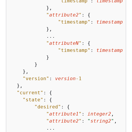
"timestamp"
: 
timestamp
            },

"
attribute2
"
: 
{
"timestamp"
: 
timestamp
            },

            ...

"
attributeN
"
: 
{
"timestamp"
: 
timestamp
            }

        }

    },

"version"
: 
version
-1
  },

"current"
: 
{
"state"
: 
{
"desired"
: 
{
"
attribute1
"
: 
integer2
,

"
attribute2
"
: 
"
string2
"
,

            ...
