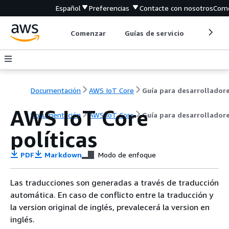
Español
Preferencias
Contacte con nosotros
Come
Comenzar
Guías de servicio
Herrami
Documentación
AWS IoT Core
Guía para desarrollador
AWS IoT Core
Documentación
AWS IoT Core
Guía para desarrollador
políticas
PDF
Markdown
Modo de enfoque
Las traducciones son generadas a través de traducción
automática. En caso de conflicto entre la traducción y
la version original de inglés, prevalecerá la version en
inglés.