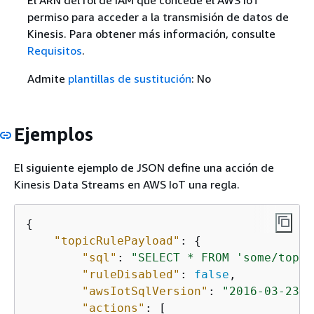
El ARN del rol de IAM que concede el AWS IoT
permiso para acceder a la transmisión de datos de
Kinesis. Para obtener más información, consulte
Requisitos
.
Admite
plantillas de sustitución
: No
Ejemplos
El siguiente ejemplo de JSON define una acción de
Kinesis Data Streams en AWS IoT una regla.
{
"topicRulePayload"
: 
{
"sql"
: 
"SELECT * FROM 'some/topic
"ruleDisabled"
: 
false
, 

"awsIotSqlVersion"
: 
"2016-03-23"
,

"actions"
: [
