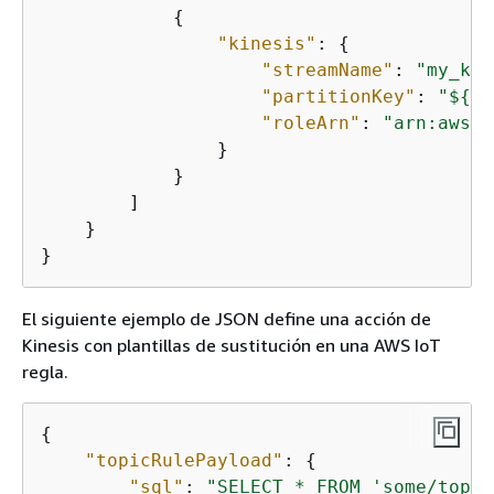
{
"kinesis"
: 
{
"streamName"
: 
"my_kin
"partitionKey"
: 
"$
{
to
"roleArn"
: 
"arn:aws:i
                }

            }

        ] 

    }

}
El siguiente ejemplo de JSON define una acción de
Kinesis con plantillas de sustitución en una AWS IoT
regla.
{
"topicRulePayload"
: 
{
"sql"
: 
"SELECT * FROM 'some/topic