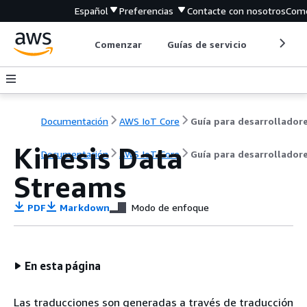
Español
Preferencias
Contacte con nosotros
Come
Comenzar
Guías de servicio
Herrami
Documentación
AWS IoT Core
Guía para desarrollador
Kinesis Data
Documentación
AWS IoT Core
Guía para desarrollador
Streams
PDF
Markdown
Modo de enfoque
En esta página
Las traducciones son generadas a través de traducción