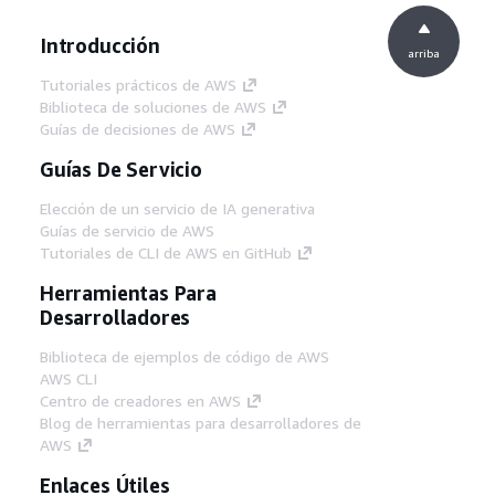
Introducción
arriba
Tutoriales prácticos de AWS
Biblioteca de soluciones de AWS
Guías de decisiones de AWS
Guías De Servicio
Elección de un servicio de IA generativa
Guías de servicio de AWS
Tutoriales de CLI de AWS en GitHub
Herramientas Para
Desarrolladores
Biblioteca de ejemplos de código de AWS
AWS CLI
Centro de creadores en AWS
Blog de herramientas para desarrolladores de
AWS
Enlaces Útiles