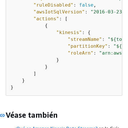
"ruleDisabled"
: 
false
,

"awsIotSqlVersion"
: 
"2016-03-23"
,

"actions"
: [

{
"kinesis"
: 
{
"streamName"
: 
"$
{
topi
"partitionKey"
: 
"$
{
ti
"roleArn"
: 
"arn:aws:i
                }

            }

        ]

    }

}
Véase también