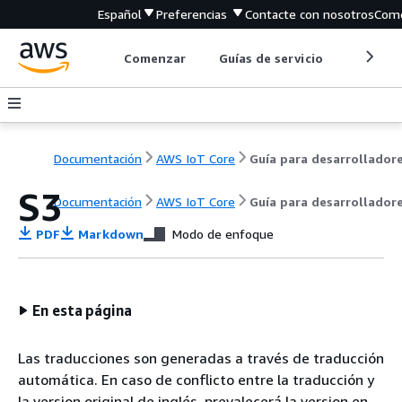
Español
Preferencias
Contacte con nosotros
Come
Comenzar
Guías de servicio
Herrami
Documentación
AWS IoT Core
Guía para desarrollador
S3
Documentación
AWS IoT Core
Guía para desarrollador
PDF
Markdown
Modo de enfoque
En esta página
Las traducciones son generadas a través de traducción
automática. En caso de conflicto entre la traducción y
la version original de inglés, prevalecerá la version en