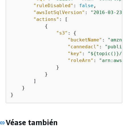
"ruleDisabled"
: 
false
, 

"awsIotSqlVersion"
: 
"2016-03-23"
,

"actions"
: [

{
"s3"
: 
{
"bucketName"
: 
"amzn-s
"cannedacl"
: 
"public-
"key"
: 
"$
{
topic()}/$
{
"roleArn"
: 
"arn:aws:i
                }

            }

        ]

    }

Véase también