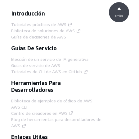
Introducción
arriba
Tutoriales prácticos de AWS
Biblioteca de soluciones de AWS
Guías de decisiones de AWS
Guías De Servicio
Elección de un servicio de IA generativa
Guías de servicio de AWS
Tutoriales de CLI de AWS en GitHub
Herramientas Para
Desarrolladores
Biblioteca de ejemplos de código de AWS
AWS CLI
Centro de creadores en AWS
Blog de herramientas para desarrolladores de
AWS
Enlaces Útiles