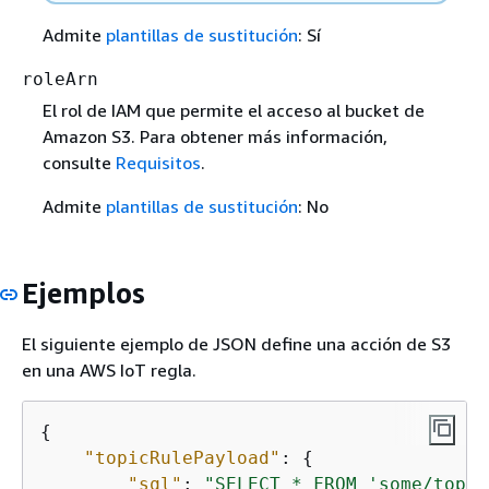
Admite
plantillas de sustitución
: Sí
roleArn
El rol de IAM que permite el acceso al bucket de
Amazon S3. Para obtener más información,
consulte
Requisitos
.
Admite
plantillas de sustitución
: No
Ejemplos
El siguiente ejemplo de JSON define una acción de S3
en una AWS IoT regla.
{
"topicRulePayload"
: 
{
"sql"
: 
"SELECT * FROM 'some/topic