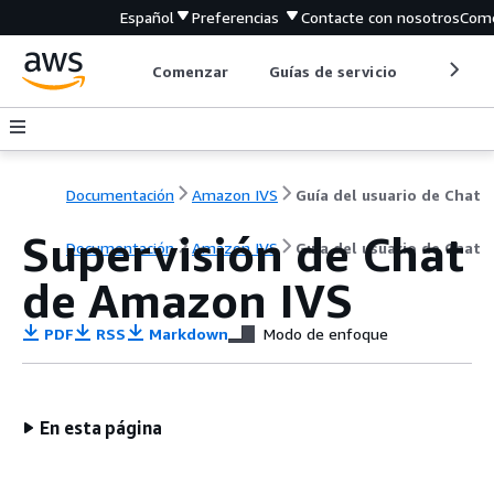
Español
Preferencias
Contacte con nosotros
Come
Comenzar
Guías de servicio
Herrami
Documentación
Amazon IVS
Guía del usuario de Chat
Supervisión de Chat
Documentación
Amazon IVS
Guía del usuario de Chat
de Amazon IVS
PDF
RSS
Markdown
Modo de enfoque
En esta página