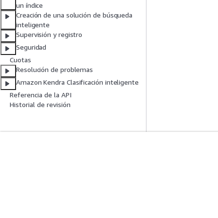
un índice
Creación de una solución de búsqueda
inteligente
Supervisión y registro
Seguridad
Cuotas
Resolución de problemas
Amazon Kendra Clasificación inteligente
Referencia de la API
Historial de revisión
Introducción
Guías De Serv
Tutoriales prácticos de AWS
Elección de un ser
Biblioteca de soluciones de AWS
Guías de servicio
Guías de decisiones de AWS
Tutoriales de CL