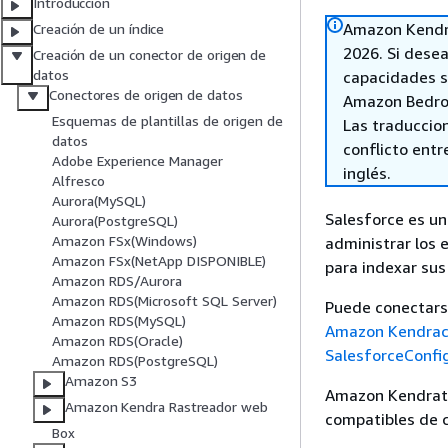
Introducción
Amazon Kendra 
Creación de un índice
2026. Si desea 
Creación de un conector de origen de
datos
capacidades s
Conectores de origen de datos
Amazon Bedro
Esquemas de plantillas de origen de
Las traduccio
datos
conflicto entre
Adobe Experience Manager
inglés.
Alfresco
Aurora(MySQL)
Salesforce es un
Aurora(PostgreSQL)
Amazon FSx(Windows)
administrar los 
Amazon FSx(NetApp DISPONIBLE)
para indexar sus
Amazon RDS/Aurora
Amazon RDS(Microsoft SQL Server)
Puede conectars
Amazon RDS(MySQL)
Amazon Kendrac
Amazon RDS(Oracle)
SalesforceConfi
Amazon RDS(PostgreSQL)
Amazon S3
Amazon Kendratie
Amazon Kendra Rastreador web
compatibles de c
Box