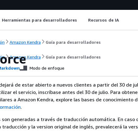
Herramientas para desarrolladores
Recursos de IA
ón
Amazon Kendra
Guía para desarrolladores
force
ón
Amazon Kendra
Guía para desarrolladores
arkdown
Modo de enfoque
jará de estar abierto a nuevos clientes a partir del 30 de ju
ilizar el servicio, inscríbase antes del 30 de julio. Para obtene
ilares a Amazon Kendra, explore las bases de conocimiento
formación
.
 son generadas a través de traducción automática. En caso 
a traducción y la version original de inglés, prevalecerá la ver