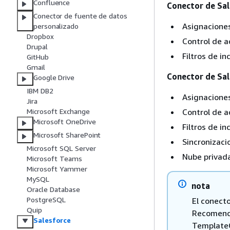
Confluence
Conector de Sal
Conector de fuente de datos
Asignacione
personalizado
Dropbox
Control de a
Drupal
Filtros de in
GitHub
Gmail
Conector de Sal
Google Drive
IBM DB2
Asignacione
Jira
Control de a
Microsoft Exchange
Microsoft OneDrive
Filtros de in
Microsoft SharePoint
Sincronizaci
Microsoft SQL Server
Nube privada
Microsoft Teams
Microsoft Yammer
MySQL
nota
Oracle Database
PostgreSQL
El conecto
Quip
Recomenda
Salesforce
TemplateC