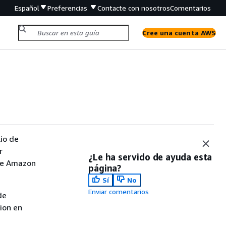
Español
Preferencias
Contacte con nosotros
Comentarios
Cree una cuenta AWS
lio de
r
¿Le ha servido de ayuda esta
 de Amazon
página?
Sí
No
Enviar comentarios
de
sion en