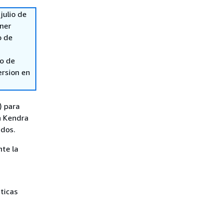
julio de
ener
o de
so de
ersion en
) para
n Kendra
ados.
te la
ticas