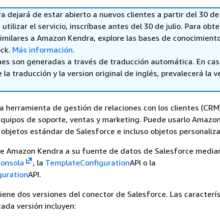
dejará de estar abierto a nuevos clientes a partir del 30 de 
utilizar el servicio, inscríbase antes del 30 de julio. Para obt
imilares a Amazon Kendra, explore las bases de conocimient
ck.
Más información
.
nes son generadas a través de traducción automática. En ca
 la traducción y la version original de inglés, prevalecerá la v
a herramienta de gestión de relaciones con los clientes (CRM
equipos de soporte, ventas y marketing. Puede usarlo Amazo
 objetos estándar de Salesforce e incluso objetos personaliz
e Amazon Kendra a su fuente de datos de Salesforce median
onsola
, la
TemplateConfiguration
API o la
guration
API.
ne dos versiones del conector de Salesforce. Las caracterís
ada versión incluyen: