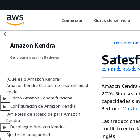
Comenzar
Guías de servicio
Documentaci
Amazon Kendra
Sales
Documentaci
Guía para desarrolladores
PDF
RSS
M
¿Qué es () Amazon Kendra?
Amazon Kendra Cambio de disponibilidad
Amazon Kendra de
de de
2026. Si desea ut
Cómo Amazon Kendra funciona
capacidades sim
Configuración de Amazon Kendra
Bedrock.
Más in
IAM Roles de acceso de para Amazon
Kendra
Las traducciones
Despliegue Amazon Kendra
conflicto entre l
Ajuste de la capacidad
inglés.