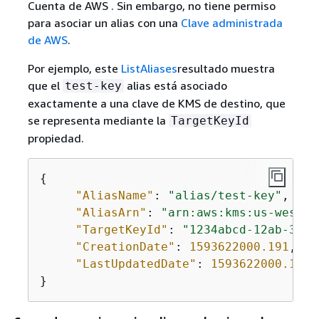
Cuenta de AWS . Sin embargo, no tiene permiso
para asociar un alias con una
Clave administrada
de AWS
.
Por ejemplo, este
ListAliases
resultado muestra
que el
alias está asociado
test-key
exactamente a una clave de KMS de destino, que
se representa mediante la
TargetKeyId
propiedad.
{
"AliasName"
: 
"alias/test-key"
,

"AliasArn"
: 
"arn:aws:kms:us-west-2
"TargetKeyId"
: 
"1234abcd-12ab-34cd
"CreationDate"
: 
1593622000.191
,

"LastUpdatedDate"
: 
1593622000.191
}