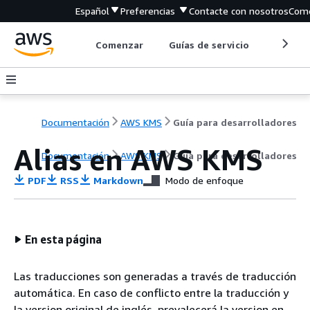
Español
Preferencias
Contacte con nosotros
Come
Comenzar
Guías de servicio
Herrami
Documentación
AWS KMS
Guía para desarrolladores
Alias en AWS KMS
Documentación
AWS KMS
Guía para desarrolladores
PDF
RSS
Markdown
Modo de enfoque
En esta página
Las traducciones son generadas a través de traducción
automática. En caso de conflicto entre la traducción y
la version original de inglés, prevalecerá la version en