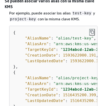
Se pueden asociar varios alias con la misma clave
KMS
Por ejemplo, puede asociar los alias
y
test-key
con la misma clave KMS.
project-key
{
"AliasName"
: 
"alias/test-key"
,

"AliasArn"
: 
"arn:aws:kms:us-west-2
"TargetKeyId"
: 
"
1234abcd-12ab-34cd
"CreationDate"
: 
1593622000.191
,

"LastUpdatedDate"
: 
1593622000.191
{
"AliasName"
: 
"alias/project-key"
,

"AliasArn"
: 
"arn:aws:kms:us-west-2
"TargetKeyId"
: 
"
1234abcd-12ab-34cd
"CreationDate"
: 
1516435200.399
,

"LastUpdatedDate"
: 
1516435200.399