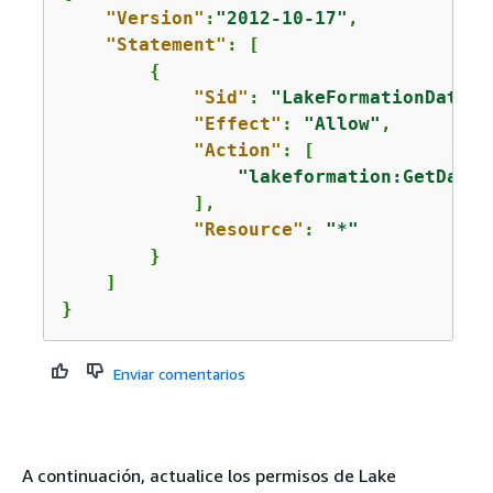
"Version"
:
"2012-10-17"
,

"Statement"
: [

{
"Sid"
: 
"LakeFormationDataAc
"Effect"
: 
"Allow"
,

"Action"
: [

"lakeformation:GetDataA
            ],

"Resource"
: 
"*"
        }

    ]

}
Enviar comentarios
A continuación, actualice los permisos de Lake