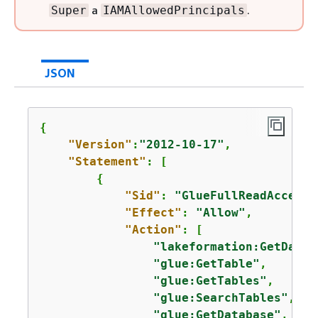
a
.
Super
IAMAllowedPrincipals
JSON
{
"Version"
:
"2012-10-17"
,

"Statement"
: [

{
"Sid"
: 
"GlueFullReadAccess"
"Effect"
: 
"Allow"
,

"Action"
: [

"lakeformation:GetDataA
"glue:GetTable"
,

"glue:GetTables"
,

"glue:SearchTables"
,

"glue:GetDatabase"
,
