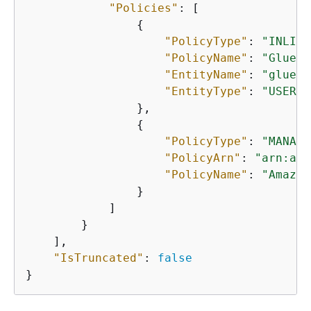
"Policies"
: [

{
"PolicyType"
: 
"INLINE
"PolicyName"
: 
"GlueUs
"EntityName"
: 
"glue_u
"EntityType"
: 
"USER"
                },

{
"PolicyType"
: 
"MANAGE
"PolicyArn"
: 
"arn:aws
"PolicyName"
: 
"Amazon
                }

            ]

        }

    ],

"IsTruncated"
: 
false