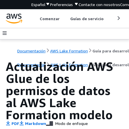
Español
Preferencias
Contacte con nosotros
Come
Comenzar
Guías de servicio
Herrami
Documentación
AWS Lake Formation
Actualización AWS
Documentación
AWS Lake Formation
Guía para desarro
Glue de los
permisos de datos
al AWS Lake
Formation modelo
PDF
Markdown
Modo de enfoque