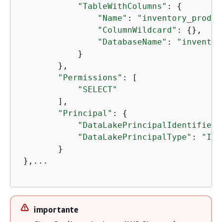
"TableWithColumns"
: 
{
"Name"
: 
"inventory_produc
"ColumnWildcard"
: 
{
},

"DatabaseName"
: 
"inventor
            }

        },

"Permissions"
: [

"SELECT"
        ],

"Principal"
: 
{
"DataLakePrincipalIdentifier"
"DataLakePrincipalType"
: 
"IAM
        }

 },...

importante