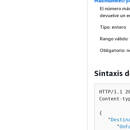
MaximumRetry
El número máx
devuelve un er
Tipo: entero
Rango válido:
Obligatorio: n
Sintaxis d
HTTP/1.1 20
Content-ty
{
   "
Destin
      "
OnF