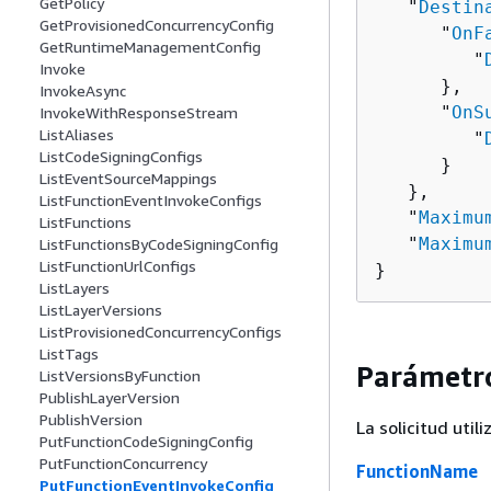
GetPolicy
   "
Destin
GetProvisionedConcurrencyConfig
      "
OnF
GetRuntimeManagementConfig
         "
Invoke
      },

InvokeAsync
      "
OnS
InvokeWithResponseStream
ListAliases
         "
ListCodeSigningConfigs
      }

ListEventSourceMappings
   },

ListFunctionEventInvokeConfigs
   "
Maximu
ListFunctions
   "
Maximu
ListFunctionsByCodeSigningConfig
ListFunctionUrlConfigs
}
ListLayers
ListLayerVersions
ListProvisionedConcurrencyConfigs
ListTags
Parámetro
ListVersionsByFunction
PublishLayerVersion
PublishVersion
La solicitud util
PutFunctionCodeSigningConfig
PutFunctionConcurrency
FunctionName
PutFunctionEventInvokeConfig