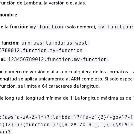
unción de Lambda, la versión o el alias.
 nombre
 la función
:
(solo nombre),
my-function
my-function
 función
:
arn:aws:lambda:us-west-
.
6789012:function:my-function
al
:
.
123456789012:function:my-function
un número de versión o alias en cualquiera de los formatos. L
longitud se aplica únicamente al ARN completo. Si solo especif
unción, se limita a 64 caracteres de longitud.
de longitud: longitud mínima de 1. La longitud máxima es de 
:(aws[a-zA-Z-]*)?:lambda:)?([a-z]
{
2}(-gov)?-[
d
{
12}:)?(function:)?([a-zA-Z0-9-_]+)(:(\$LATE
+))?