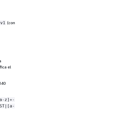
(con
:v1
a
ica el
140
a-z]+-
ST|[a-