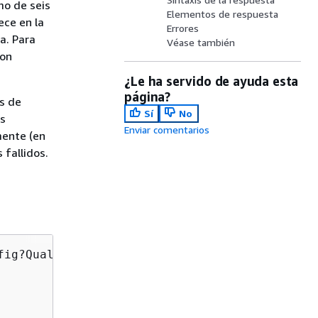
mo de seis
Elementos de respuesta
ece en la
Errores
a. Para
Véase también
con
¿Le ha servido de ayuda esta
página?
us de
Sí
No
as
Enviar comentarios
mente (en
 fallidos.
fig?Qualifier=
Qualifier
 HTTP/1.1
