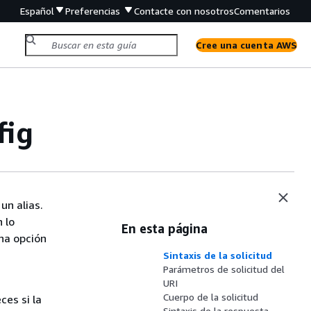
Español
Preferencias
Contacte con nosotros
Comentarios
Cree una cuenta AWS
fig
un alias.
 lo
En esta página
una opción
Sintaxis de la solicitud
Parámetros de solicitud del
URI
Cuerpo de la solicitud
es si la
Sintaxis de la respuesta