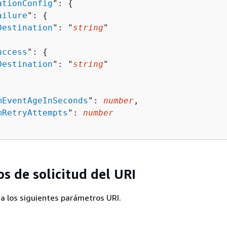
ationConfig
": 
{
ailure
": 
{
Destination
": "
string
"

uccess
": 
{
Destination
": "
string
"

mEventAgeInSeconds
": 
number
,

mRetryAttempts
": 
number
s de solicitud del URI
iza los siguientes parámetros URI.