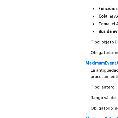
Función
:
Cola
: el 
Tema
: el
Bus de e
Tipo: objeto
D
Obligatorio: n
MaximumEventA
La antigüedad
procesamient
Tipo: entero
Rango válido:
Obligatorio: n