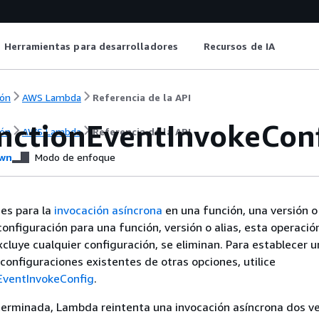
Herramientas para desarrolladores
Recursos de IA
ón
AWS Lambda
Referencia de la API
nctionEventInvokeCon
ón
AWS Lambda
Referencia de la API
wn
Modo de enfoque
es para la
invocación asíncrona
en una función, una versión o 
configuración para una función, versión o alias, esta operación
excluye cualquier configuración, se eliminan. Para establecer 
 configuraciones existentes de otras opciones, utilice
EventInvokeConfig
.
erminada, Lambda reintenta una invocación asíncrona dos vec