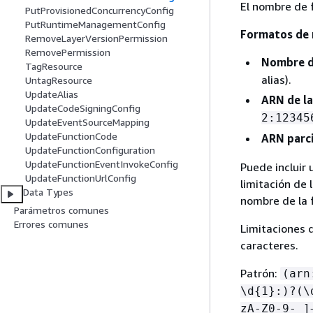
El nombre de f
PutProvisionedConcurrencyConfig
PutRuntimeManagementConfig
Formatos de
RemoveLayerVersionPermission
RemovePermission
Nombre de
TagResource
alias).
UntagResource
UpdateAlias
ARN de la
UpdateCodeSigningConfig
2:12345
UpdateEventSourceMapping
UpdateFunctionCode
ARN parci
UpdateFunctionConfiguration
UpdateFunctionEventInvokeConfig
Puede incluir 
UpdateFunctionUrlConfig
limitación de 
Data Types
nombre de la f
Parámetros comunes
Errores comunes
Limitaciones 
caracteres.
Patrón:
(arn
\d
{
1}:)?(\
zA-Z0-9-_]