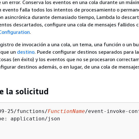
 un error. Conserva los eventos en una cola durante un máxi
 evento falla todos los intentos de procesamiento o perman
ón asincrónica durante demasiado tiempo, Lambda lo descart
entos descartados, configure una cola de mensajes fallidos 
onfiguration
.
egistro de invocación a una cola, un tema, una función o un b
fique un
destino
. Puede configurar destinos separados para l
tosas (en éxito) y los eventos que no se procesaron correcta
nfigurar destinos además, o en lugar, de una cola de mensajes
e la solicitud
09-25/functions/
FunctionName
/event-invoke-con
pe: application/json
