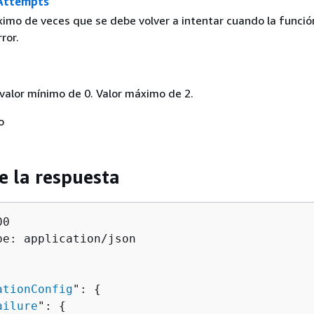
Attempts
imo de veces que se debe volver a intentar cuando la funció
ror.
 valor mínimo de 0. Valor máximo de 2.
o
e la respuesta
0

pe: application/json

ationConfig
": 
{
ailure
": 
{