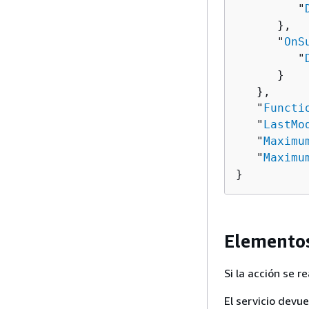
         "
      },

      "
OnS
         "
      }

   },

   "
Functi
   "
LastMo
   "
Maximu
   "
Maximu
}
Elementos
Si la acción se 
El servicio devu