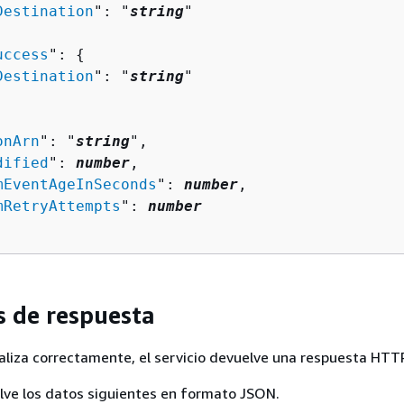
Destination
": "
string
"

uccess
": 
{
Destination
": "
string
"

onArn
": "
string
",

dified
": 
number
,

mEventAgeInSeconds
": 
number
,

mRetryAttempts
": 
number
 de respuesta
realiza correctamente, el servicio devuelve una respuesta HTT
elve los datos siguientes en formato JSON.