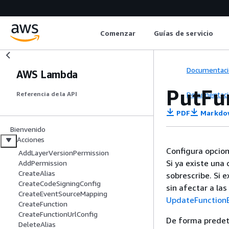
Comenzar
Guías de servicio
Documentaci
AWS Lambda
PutFu
Documentaci
Referencia de la API
PDF
Markdo
Bienvenido
Acciones
Configura opcion
AddLayerVersionPermission
Si ya existe una 
AddPermission
CreateAlias
sobrescribe. Si 
CreateCodeSigningConfig
sin afectar a las
CreateEventSourceMapping
UpdateFunction
CreateFunction
CreateFunctionUrlConfig
De forma predet
DeleteAlias