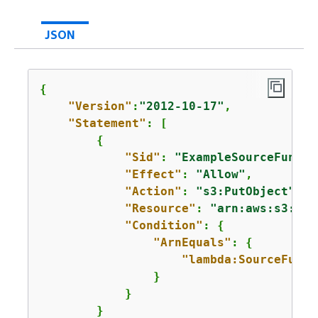
JSON
{
"Version"
:
"2012-10-17"
,

"Statement"
: [

{
"Sid"
: 
"ExampleSourceFuncti
"Effect"
: 
"Allow"
,

"Action"
: 
"s3:PutObject"
,

"Resource"
: 
"arn:aws:s3:::l
"Condition"
: 
{
"ArnEquals"
: 
{
"lambda:SourceFunct
                }

            }

        }
