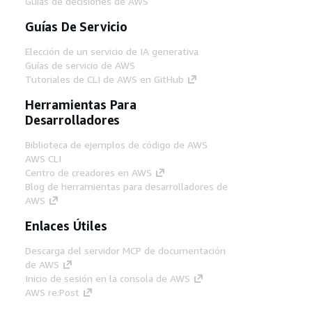
Guías de decisiones de AWS
Guías De Servicio
Elección de un servicio de IA generativa
Guías de servicio de AWS
Tutoriales de CLI de AWS en GitHub
Herramientas Para
Desarrolladores
Biblioteca de ejemplos de código de AWS
AWS CLI
Centro de creadores en AWS
Blog de herramientas para desarrolladores de
AWS
Enlaces Útiles
Descarga del servidor MCP de documentación
de AWS
Inicio de sesión en la consola de AWS
AWS re:Post