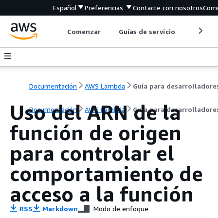
Español
Preferencias
Contacte con nosotros
Come
Comenzar
Guías de servicio
Herrami
Documentación
AWS Lambda
Guía para desarrolladore
Uso del ARN de la
Documentación
AWS Lambda
Guía para desarrolladore
función de origen
para controlar el
comportamiento de
acceso a la función
RSS
Markdown
Modo de enfoque