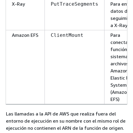
X-Ray
Para envia
PutTraceSegments
datos de
seguimien
a X-Ray
Amazon EFS
Para
ClientMount
conectar l
función a 
sistema d
archivos
Amazon
Elastic Fil
System
(Amazon
EFS)
Las llamadas a la API de AWS que realiza fuera del
entorno de ejecución en su nombre con el mismo rol de
ejecución no contienen el ARN de la función de origen.