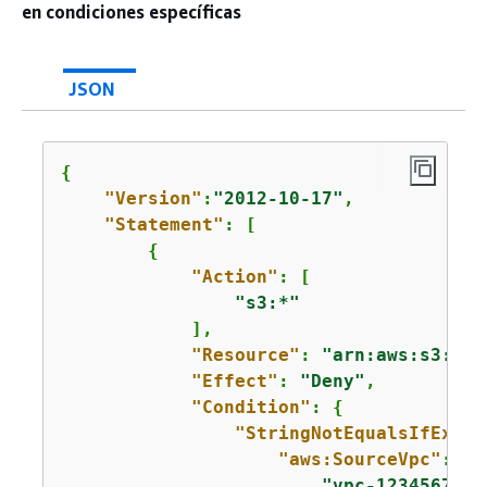
en condiciones específicas
JSON
{
"Version"
:
"2012-10-17"
,

"Statement"
: [

{
"Action"
: [

"s3:*"
            ],

"Resource"
: 
"arn:aws:s3:::l
"Effect"
: 
"Deny"
,

"Condition"
: 
{
"StringNotEqualsIfExist
"aws:SourceVpc"
: [

"vpc-12345678"