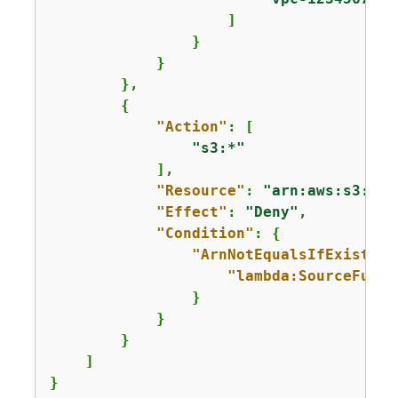
                    ]

                }

            }

        },

{
"Action"
: [

"s3:*"
            ],

"Resource"
: 
"arn:aws:s3:::l
"Effect"
: 
"Deny"
,

"Condition"
: 
{
"ArnNotEqualsIfExists"
:
"lambda:SourceFunct
                }

            }

        }

    ]

}