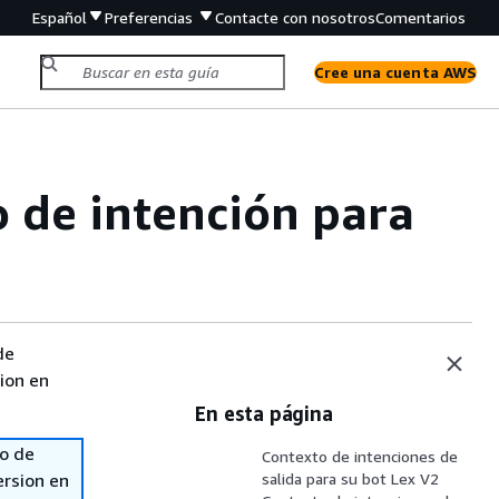
Español
Preferencias
Contacte con nosotros
Comentarios
Cree una cuenta AWS
 de intención para
de
sion en
En esta página
so de
Contexto de intenciones de
ersion en
salida para su bot Lex V2