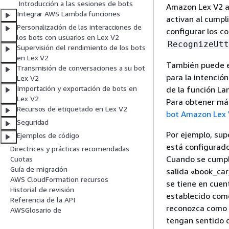
Introducción a las sesiones de bots
Amazon Lex V2 a
Integrar AWS Lambda funciones
activan al cumpl
Personalización de las interacciones de
configurar los c
los bots con usuarios en Lex V2
RecognizeUtt
Supervisión del rendimiento de los bots
en Lex V2
También puede e
Transmisión de conversaciones a su bot
para la intenció
Lex V2
Importación y exportación de bots en
de la función L
Lex V2
Para obtener má
Recursos de etiquetado en Lex V2
bot Amazon Lex
Seguridad
Por ejemplo, sup
Ejemplos de código
está configurado
Directrices y prácticas recomendadas
Cuando se cumple
Cuotas
Guía de migración
salida «book_car
AWS CloudFormation recursos
se tiene en cuen
Historial de revisión
establecido com
Referencia de la API
reconozca como u
AWSGlosario de
tengan sentido d