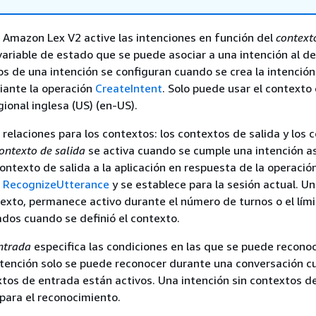
Amazon Lex V2 active las intenciones en función del
context
ariable de estado que se puede asociar a una intención al def
os de una intención se configuran cuando se crea la intenció
iante la operación
CreateIntent
. Solo puede usar el contexto 
ional inglesa (US) (en-US).
 relaciones para los contextos: los contextos de salida y los 
ontexto de salida
se activa cuando se cumple una intención a
ontexto de salida a la aplicación en respuesta de la operació
o
RecognizeUtterance
y se establece para la sesión actual. U
exto, permanece activo durante el número de turnos o el lím
dos cuando se definió el contexto.
ntrada
especifica las condiciones en las que se puede recono
ntención solo se puede reconocer durante una conversación 
tos de entrada están activos. Una intención sin contextos d
para el reconocimiento.