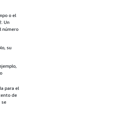
empo o el
2. Un
el número
lo, su
ejemplo,
to
a para el
tento de
e se