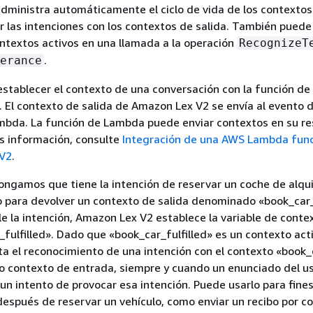
dministra automáticamente el ciclo de vida de los contextos
ir las intenciones con los contextos de salida. También puede
ontextos activos en una llamada a la operación
RecognizeT
.
erance
stablecer el contexto de una conversación con la función d
n. El contexto de salida de Amazon Lex V2 se envía al evento 
ambda. La función de Lambda puede enviar contextos en su re
s información, consulte
Integración de una AWS Lambda func
 V2
.
ongamos que tiene la intención de reservar un coche de alqui
 para devolver un contexto de salida denominado «book_car_f
 la intención, Amazon Lex V2 establece la variable de conte
_fulfilled». Dado que «book_car_fulfilled» es un contexto act
ta el reconocimiento de una intención con el contexto «book_c
o contexto de entrada, siempre y cuando un enunciado del us
n intento de provocar esa intención. Puede usarlo para fines
espués de reservar un vehículo, como enviar un recibo por co