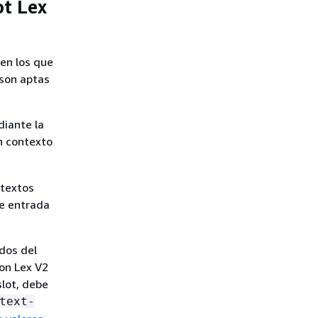
ot Lex
 en los que
 son aptas
diante la
n contexto
ntextos
de entrada
ados del
on Lex V2
slot, debe
text-