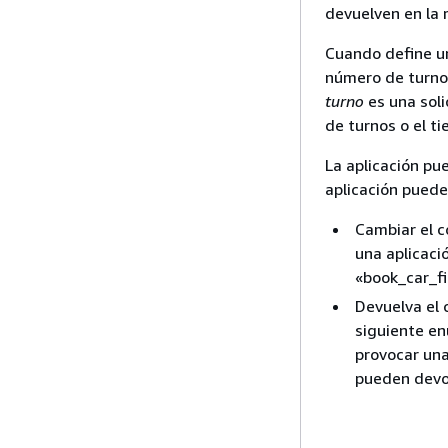
devuelven en la
Cuando define un
número de turnos
turno
es una soli
de turnos o el ti
La aplicación pu
aplicación puede
Cambiar el c
una aplicaci
«book_car_fi
Devuelva el 
siguiente en
provocar una 
pueden devol