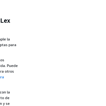
 Lex
ple la
aptas para
Los
lida. Puede
ara otros
ura
con la
xto de
n y se