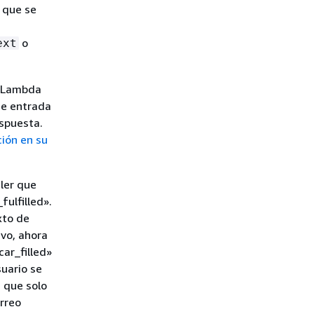
 que se
o
ext
e Lambda
de entrada
spuesta.
ión en su
ler que
ulfilled».
xto de
ivo, ahora
ar_filled»
uario se
 que solo
rreo