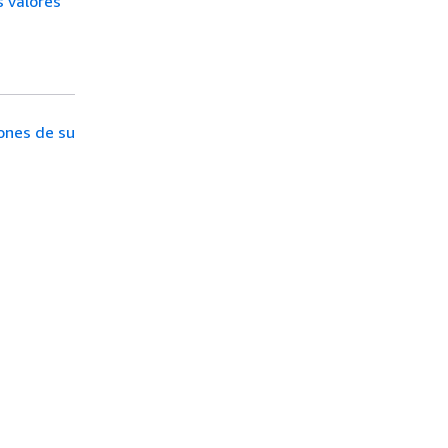
s valores
ones de su