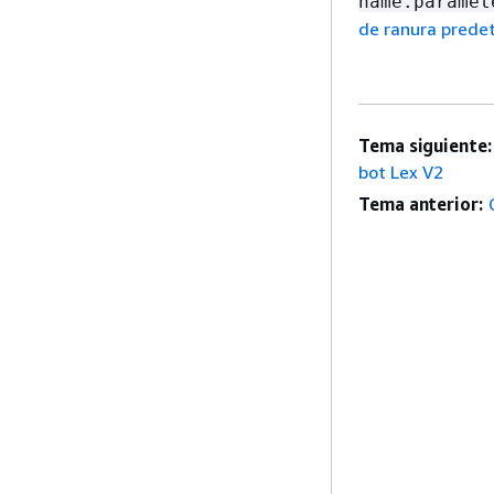
name.paramet
de ranura predet
Tema siguiente:
bot Lex V2
Tema anterior: