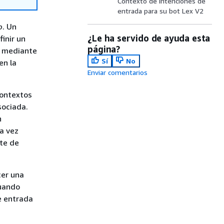
Contexto de intenciones de
entrada para su bot Lex V2
o
. Un
¿Le ha servido de ayuda esta
inir un
página?
n mediante
Sí
No
en la
Enviar comentarios
contextos
sociada.
n
na vez
ite de
cer una
cuando
e entrada