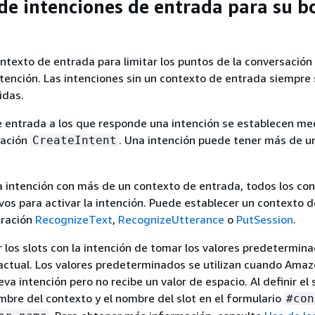
de intenciones de entrada para su b
ntexto de entrada para limitar los puntos de la conversación
ntención. Las intenciones sin un contexto de entrada siempre
idas.
 entrada a los que responde una intención se establecen me
ración
. Una intención puede tener más de u
CreateIntent
a intención con más de un contexto de entrada, todos los co
vos para activar la intención. Puede establecer un contexto 
eración
RecognizeText
,
RecognizeUtterance
o
PutSession
.
 los slots con la intención de tomar los valores predetermin
actual. Los valores predeterminados se utilizan cuando Amaz
a intención pero no recibe un valor de espacio. Al definir el 
ombre del contexto y el nombre del slot en el formulario
#con