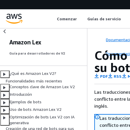
Comenzar
Guías de servicio
Documentaci
Amazon Lex
Cómo 
Documentaci
Guía para desarrolladores de V2
su bot
¿Qué es Amazon Lex V2?
PDF
RSS
M
Funcionalidades más recientes
Conceptos clave de Amazon Lex V2
Las traducciones
Introducción
conflicto entre l
Ejemplos de bots
inglés.
Uso de bots Amazon Lex V2
Optimización de bots Lex V2 con IA
Las traduccio
generativa
conflicto entre
Creación de una red de bots para sus