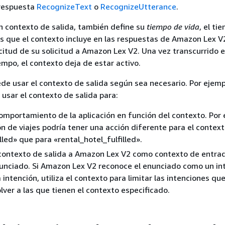
 respuesta
RecognizeText
o
RecognizeUtterance
.
 contexto de salida, también define su
tiempo de vida
, el ti
 que el contexto incluye en las respuestas de Amazon Lex V
citud de su solicitud a Amazon Lex V2. Una vez transcurrido 
empo, el contexto deja de estar activo.
ede usar el contexto de salida según sea necesario. Por ejemp
 usar el contexto de salida para:
omportamiento de la aplicación en función del contexto. Por 
ón de viajes podría tener una acción diferente para el contex
lled» que para «rental_hotel_fulfilled».
contexto de salida a Amazon Lex V2 como contexto de entrad
unciado. Si Amazon Lex V2 reconoce el enunciado como un in
intención, utiliza el contexto para limitar las intenciones qu
ver a las que tienen el contexto especificado.