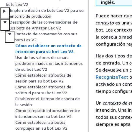
inglés.
bots Lex V2
Implementación de bots Lex V2 para su
Puede hacer que 
entorno de producción
Descripción de las conversaciones de
contexto
es una v
los bots de Amazon Lex V2
bot. Los context
Contexto de conversación con sus
la consola o med
bots Lex V2
configuración reg
Cómo establecer un contexto de
intención para su bot Lex V2
Hay dos tipos de
Uso de los valores de ranura
de entrada. Un
c
predeterminados en las intenciones
de su bot Lex V2
Se devuelve un c
Cómo establecer atributos de
RecognizeText
sesión para su bot Lex V2
activado un cont
Cómo establecer atributos de
tiempo configura
solicitud para su bot Lex V2
Establecer el tiempo de espera de
Un
contexto de e
la sesión
intención. Una i
Cómo compartir información entre
intenciones con su bot Lex V2
todos sus contex
Cómo establecer atributos
siempre es apta 
complejos en su bot Lex V2