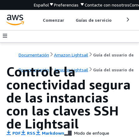
Español
Preferencias
Contacte con nosotros
Come
Comenzar
Guías de servicio
Herrami
Documentación
Amazon Lightsail
Guía del usuario de
Controle la
Documentación
Amazon Lightsail
Guía del usuario de
conectividad segura
de las instancias
con las claves SSH
de Lightsail
PDF
RSS
Markdown
Modo de enfoque