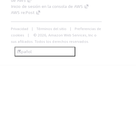
de AWS
Inicio de sesión en la consola de AWS
AWS re:Post
Privacidad
Términos del sitio
Preferencias de
cookies
© 2026, Amazon Web Services, Inc o
sus afiliados. Todos los derechos reservados.
Español