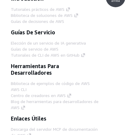
arriba
Tutoriales prácticos de AWS
Biblioteca de soluciones de AWS
Guías de decisiones de AWS
Guías De Servicio
Elección de un servicio de IA generativa
Guías de servicio de AWS
Tutoriales de CLI de AWS en GitHub
Herramientas Para
Desarrolladores
Biblioteca de ejemplos de código de AWS
AWS CLI
Centro de creadores en AWS
Blog de herramientas para desarrolladores de
AWS
Enlaces Útiles
Descarga del servidor MCP de documentación