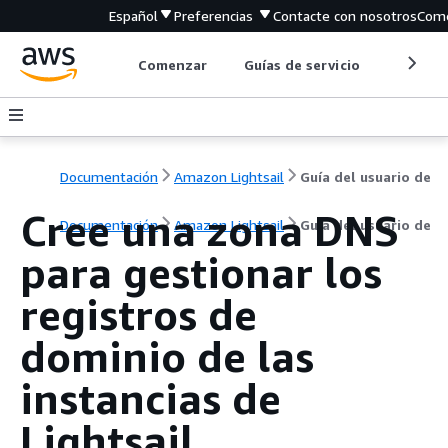
Español
Preferencias
Contacte con nosotros
Come
Comenzar
Guías de servicio
Herrami
Documentación
Amazon Lightsail
Guía del usuario de
Cree una zona DNS
Documentación
Amazon Lightsail
Guía del usuario de
para gestionar los
registros de
dominio de las
instancias de
Lightsail