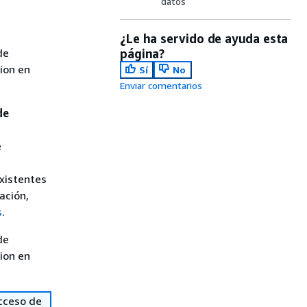
datos
¿Le ha servido de ayuda esta
de
página?
sion en
Sí
No
Enviar comentarios
de
e
xistentes
ación,
s
.
de
sion en
cceso de