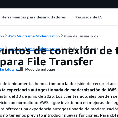
Herramientas para desarrolladores
Recursos de IA
ón
AWS Mainframe Modernization
Guía del usuario de
puntos de conexión de 
ón
AWS Mainframe Modernization
Guía del usuario de
para File Transfer
arkdown
Modo de enfoque
o detenidamente, hemos tomado la decisión de cerrar el acc
a la
experiencia autogestionada de modernización de AWS
partir del 30 de junio de 2026. Los clientes actuales pueden se
rvicio con normalidad.AWS sigue invirtiendo en mejoras de se
para ofrecer una experiencia autogestionada de modernizaci
o no tenemos previsto introducir nuevas funciones. Para ob