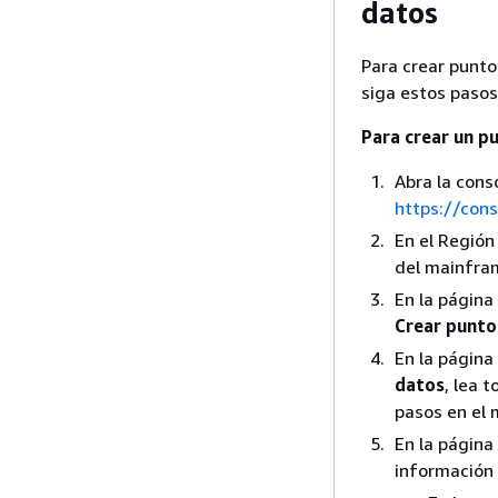
datos
Para crear punto
siga estos paso
Para crear un p
Abra la con
https://con
En el Región 
del mainfra
En la página
Crear punto
En la página
datos
, lea 
pasos en el 
En la página
información 