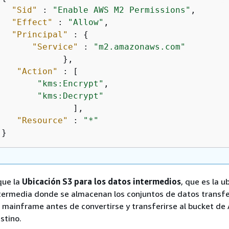
"Sid"
 : 
"Enable AWS M2 Permissions"
,

"Effect"
 : 
"Allow"
,

"Principal"
 : 
{
"Service"
 : 
"m2.amazonaws.com"
            },

"Action"
 : [

"kms:Encrypt"
,

"kms:Decrypt"
              ],

"Resource"
 : 
"*"
}
que la
Ubicación S3 para los datos intermedios
, que es la u
termedia donde se almacenan los conjuntos de datos transf
 mainframe antes de convertirse y transferirse al bucket d
stino.