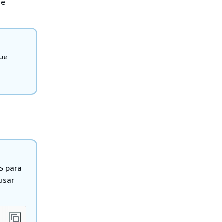
de
ebe
n
S para
usar