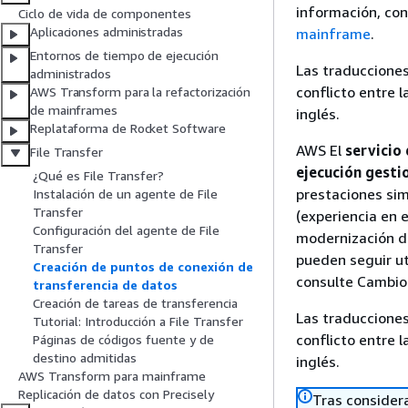
información, con
Ciclo de vida de componentes
Aplicaciones administradas
mainframe
.
Entornos de tiempo de ejecución
Las traducciones
administrados
conflicto entre l
AWS Transform para la refactorización
de mainframes
inglés.
Replataforma de Rocket Software
AWS El
servicio
File Transfer
ejecución gesti
¿Qué es File Transfer?
prestaciones sim
Instalación de un agente de File
Transfer
(experiencia en 
Configuración del agente de File
modernización d
Transfer
pueden seguir ut
Creación de puntos de conexión de
consulte Cambio 
transferencia de datos
Creación de tareas de transferencia
Las traducciones
Tutorial: Introducción a File Transfer
conflicto entre l
Páginas de códigos fuente y de
destino admitidas
inglés.
AWS Transform para mainframe
Replicación de datos con Precisely
Tras consider