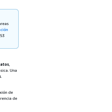
areas
ción
 S3
datos
,
ásica. Una
s
.
exión de
erencia de