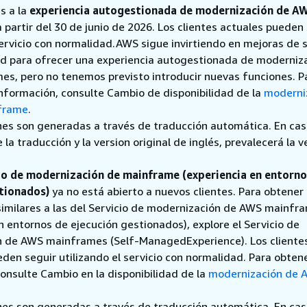
s a la
experiencia autogestionada de modernización de A
 a partir del 30 de junio de 2026. Los clientes actuales pueden
servicio con normalidad.AWS sigue invirtiendo en mejoras de
dad para ofrecer una experiencia autogestionada de moderniz
s, pero no tenemos previsto introducir nuevas funciones. P
nformación, consulte Cambio de disponibilidad de la
moderni
frame
.
nes son generadas a través de traducción automática. En ca
 la traducción y la version original de inglés, prevalecerá la v
io de modernización de mainframe (experiencia en entorno
tionados)
ya no está abierto a nuevos clientes. Para obtener
similares a las del Servicio de modernización de AWS mainfr
n entornos de ejecución gestionados), explore el Servicio de
 de AWS mainframes (Self-ManagedExperience). Los cliente
den seguir utilizando el servicio con normalidad. Para obte
onsulte Cambio en la disponibilidad de la
modernización de 
nes son generadas a través de traducción automática. En ca