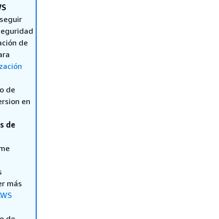
WS
 seguir
 seguridad
ación de
ara
zación
so de
ersion en
s de
ame
s
ner más
AWS
so de