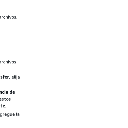
archivos,
 archivos
nsfer
, elija
ncia de
 estos
nte
.
agregue la