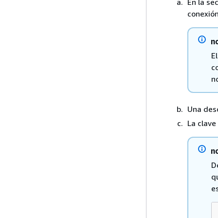
En la se
conexión
n
E
c
n
Una desc
La clave
n
D
q
e