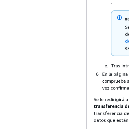
.
n
S
d
d
e
Tras int
En la página
compruebe si
vez confirma
Se le redirigirá 
transferencia d
transferencia de
datos que están 