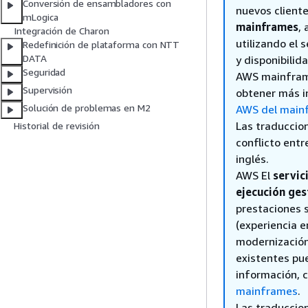
Conversión de ensambladores con
nuevos cliente
mLogica
mainframes
,
Integración de Charon
utilizando el 
Redefinición de plataforma con NTT
DATA
y disponibili
Seguridad
AWS mainframe
Supervisión
obtener más i
Solución de problemas en M2
AWS del main
Las traduccio
Historial de revisión
conflicto entre
inglés.
AWS El
servic
ejecución ges
prestaciones 
(experiencia e
modernización
existentes pue
información, c
mainframes
.
Las traduccio