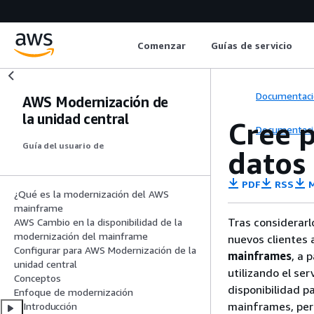
Comenzar
Guías de servicio
Documentaci
AWS Modernización de
la unidad central
Cree 
Documentaci
Guía del usuario de
datos 
PDF
RSS
M
¿Qué es la modernización del AWS
mainframe
Tras considerarl
AWS Cambio en la disponibilidad de la
modernización del mainframe
nuevos clientes 
Configurar para AWS Modernización de la
mainframes
, a 
unidad central
utilizando el se
Conceptos
disponibilidad 
Enfoque de modernización
mainframes, per
Introducción