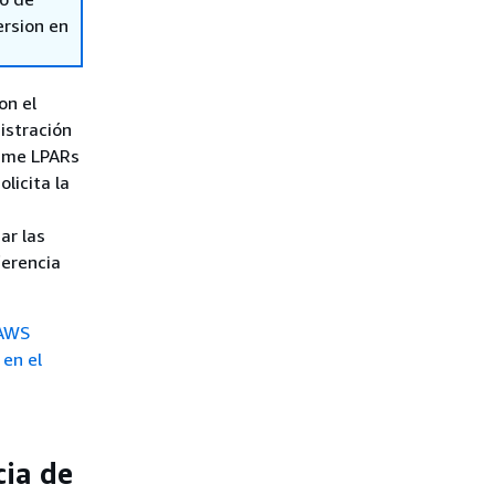
ersion en
on el
istración
rame LPARs
licita la
ar las
ferencia
 AWS
 en el
cia de