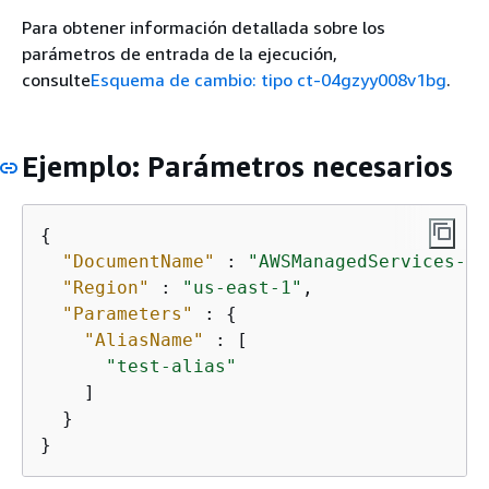
Para obtener información detallada sobre los
parámetros de entrada de la ejecución,
consulte
Esquema de cambio: tipo ct-04gzyy008v1bg
.
Ejemplo: Parámetros necesarios
{
"DocumentName"
 : 
"AWSManagedServices-De
"Region"
 : 
"us-east-1"
,

"Parameters"
 : 
{
"AliasName"
 : [

"test-alias"
    ]

  }

}