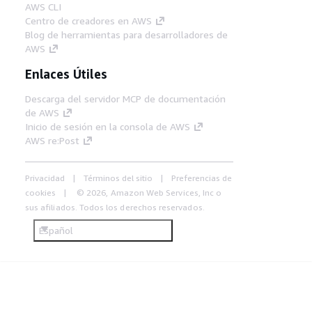
AWS CLI
Centro de creadores en AWS
Blog de herramientas para desarrolladores de
AWS
Enlaces Útiles
Descarga del servidor MCP de documentación
de AWS
Inicio de sesión en la consola de AWS
AWS re:Post
Privacidad
Términos del sitio
Preferencias de
cookies
© 2026, Amazon Web Services, Inc o
sus afiliados. Todos los derechos reservados.
Español