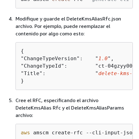
Modifique y guarde el DeleteKmsAliasRfc.json
archivo. Por ejemplo, puede reemplazar el
contenido por algo como esto:
{
"ChangeTypeVersion":    "
1.0
",

"ChangeTypeId":         "ct-04gzyy008v
"Title":                "
delete-kms-al
}
Cree el RFC, especificando el archivo
DeleteKmsAlias Rfc y el DeleteKmsAliasParams
archivo:
aws
 amscm create-rfc --cli-input-json 