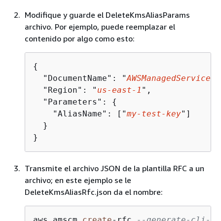
Modifique y guarde el DeleteKmsAliasParams
archivo. Por ejemplo, puede reemplazar el
contenido por algo como esto:
{
  "DocumentName": "
AWSManagedServices-
  "Region": "
us-east-1
",

  "Parameters": 
{
    "AliasName": ["
my-test-key
"]

  }

}
Transmite el archivo JSON de la plantilla RFC a un
archivo; en este ejemplo se le
DeleteKmsAliasRfc.json da el nombre:
aws amscm 
create
-
rfc 
--generate-cli-sk