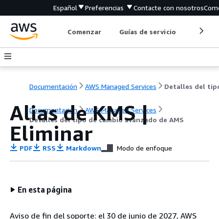
Español
Preferencias
Contacte con nosotros
Come
Comenzar
Guías de servicio
Herrami
Documentación
AWS Managed Services
Alias de KMS |
Documentación
AWS Managed Services
Detalles del tipo de cambio avanzado de AMS
Eliminar
PDF
RSS
Markdown
Modo de enfoque
En esta página
Aviso de fin del soporte: el 30 de junio de 2027, AWS